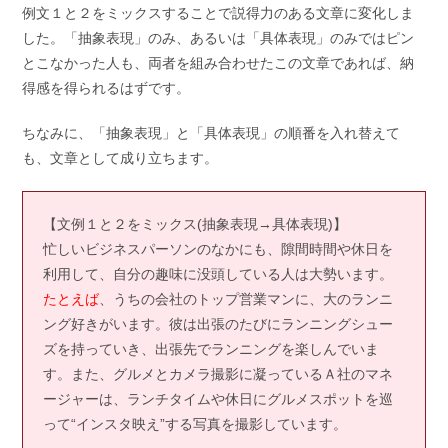
例文１と２をミックスすることで説得力のある文章に変化しま
した。「抽象表現」のみ、あるいは「具体表現」のみではピン
とこなかった人も、両者を組み合わせたこの文章であれば、納
得感を得られるはずです。
ちなみに、「抽象表現」と「具体表現」の順番を入れ替えて
も、文章として成り立ちます。
【文例１と２をミックス(抽象表現→具体表現)】
忙しいビジネスパーソンのなかにも、隙間時間や休日を
利用して、自分の趣味に没頭している人は大勢います。
たとえば
、うちの会社のトップ営業マンに、大のランニ
ング好きがいます。彼は出張のたびにランニングシュー
ズを持っていき、出張先でランニングを楽しんでいま
す。また、グルメとカメラ撮影に凝っているＡ社のマネ
ージャーは、ランチタイムや休日にグルメスポットを巡
って“インスタ映え”する写真を撮影しています。