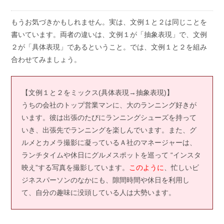
もうお気づきかもしれません。実は、文例１と２は同じことを
書いています。両者の違いは、文例１が「抽象表現」で、文例
２が「具体表現」であるということ。では、文例１と２を組み
合わせてみましょう。
【文例１と２をミックス(具体表現→抽象表現)】
うちの会社のトップ営業マンに、大のランニング好きが
います。彼は出張のたびにランニングシューズを持って
いき、出張先でランニングを楽しんでいます。また、グ
ルメとカメラ撮影に凝っているＡ社のマネージャーは、
ランチタイムや休日にグルメスポットを巡って “インスタ
映え”する写真を撮影しています。
このように
、忙しいビ
ジネスパーソンのなかにも、隙間時間や休日を利用し
て、自分の趣味に没頭している人は大勢います。