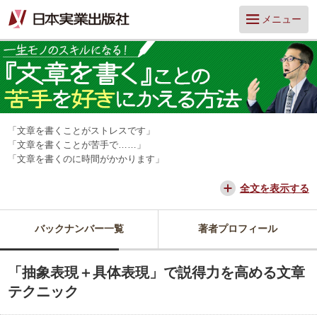
メニュー
「文章を書くことがストレスです」
「文章を書くことが苦手で……」
「文章を書くのに時間がかかります」
そんな「文章アレルギー」の人は多いのではないでしょうか？ しか
し、文章を書けるかどうかは、仕事の成果や周囲の評価に大きく関わり
全文を表示する
ます。
そんな文章に関する「困った」にやさしく応えてくれるのが、『そもそ
バックナンバー一覧
著者プロフィール
も文章ってどう書けばいいんですか？』を著書にもつ、山口拓朗さんで
す。
この連載では、これまでライターとして数多くの取材・インタビューを
「抽象表現＋具体表現」で説得力を高める文章
経験した中から導き出した、「書くことが嫌い」を「書くことが好き」
へと変える、文章作成のコツを教えてもらいます。
テクニック