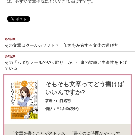
は、必ずや文章作成にも活かされるはずです。
前の記事
その文章はクールorソフト？ 印象を左右する文体の選び方
次の記事
その「ムダなメールのやり取り」が、仕事の効率と生産性を下げ
ている
そもそも文章ってどう書けば
いいんですか?
著者：山口拓朗
価格：￥1,540(税込)
「文章を書くことがストレス」「書くのに時間がかかりす