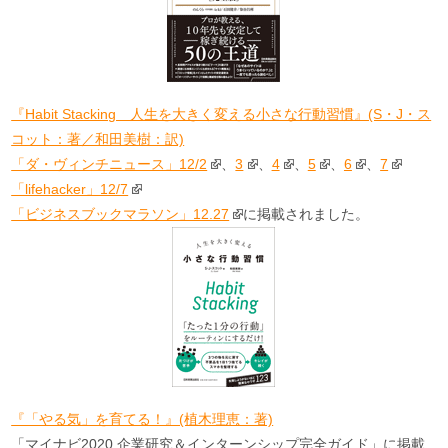
『Habit Stacking 人生を大きく変える小さな行動習慣』(S・J・ス
コット：著／和田美樹：訳)
「ダ・ヴィンチニュース」12/2
、
3
、
4
、
5
、
6
、
7
「lifehacker」12/7
「ビジネスブックマラソン」12.27
に掲載されました。
『「やる気」を育てる！』(植木理恵：著)
「マイナビ2020 企業研究＆インターンシップ完全ガイド」に掲載