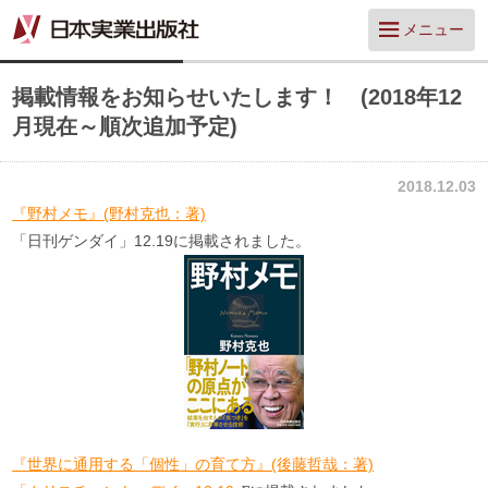
メニュー
掲載情報をお知らせいたします！ (2018年12
月現在～順次追加予定)
2018.12.03
『野村メモ』(野村克也：著)
「日刊ゲンダイ」12.19に掲載されました。
『世界に通用する「個性」の育て方』(後藤哲哉：著)