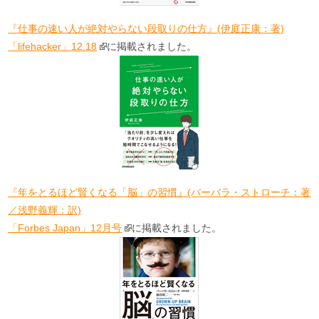
『仕事の速い人が絶対やらない段取りの仕方』(伊庭正康：著)
「lifehacker」12.18
に掲載されました。
『年をとるほど賢くなる「脳」の習慣』(バーバラ・ストローチ：著
／浅野義輝：訳)
「Forbes Japan」12月号
に掲載されました。