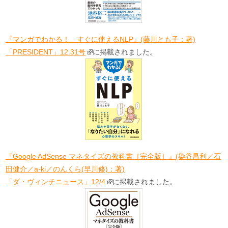
『マンガでわかる！ すぐに使えるNLP』(藤川とも子：著)
「PRESIDENT」12.31号
に掲載されました。
『Google AdSense マネタイズの教科書［完全版］』(染谷昌利／石
田健介／a-ki／のんくら(早川修)：著)
「ダ・ヴィンチニュース」12/4
に掲載されました。