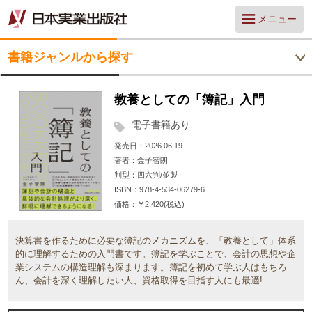
メニュー
書籍ジャンルから探す
教養としての「簿記」入門
電子書籍あり
発売日
2026.06.19
著者
金子智朗
判型
四六判/並製
ISBN
978-4-534-06279-6
価格
￥2,420(税込)
決算書を作るために必要な簿記のメカニズムを、「教養として」体系
的に理解するための入門書です。簿記を学ぶことで、会計の思想や企
業システムの構造理解も深まります。簿記を初めて学ぶ人はもちろ
ん、会計を深く理解したい人、資格取得を目指す人にも最適!