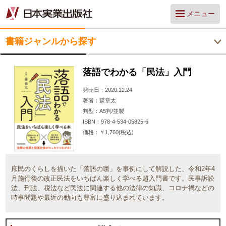
メニュー
書籍ジャンルから探す
落語でわかる「民法」入門
発売日
2020.12.24
著者
森章太
判型
A5判/並製
ISBN
978-4-534-05825-6
価格
￥1,760(税込)
庶民のくらしを描いた「落語の噺」を事例にして解説した、令和2年4
月施行後の改正民法をいちばん楽しく学べる超入門書です。民事訴訟
法、刑法、税法など民法に関連する他の法律の知識、コロナ禍などの
時事問題や最近の動向も豊富に盛り込まれています。