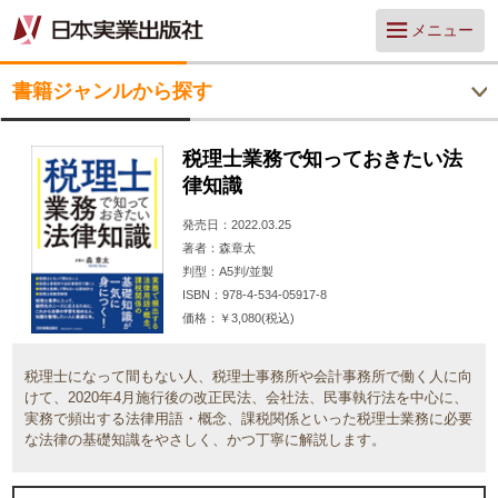
メニュー
書籍ジャンルから探す
税理士業務で知っておきたい法
律知識
発売日
2022.03.25
著者
森章太
判型
A5判/並製
ISBN
978-4-534-05917-8
価格
￥3,080(税込)
税理士になって間もない人、税理士事務所や会計事務所で働く人に向
けて、2020年4月施行後の改正民法、会社法、民事執行法を中心に、
実務で頻出する法律用語・概念、課税関係といった税理士業務に必要
な法律の基礎知識をやさしく、かつ丁寧に解説します。