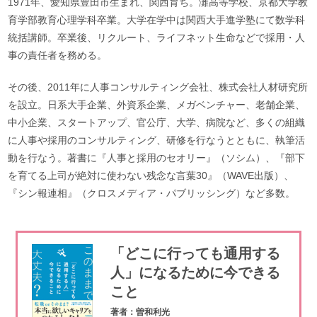
1971年、愛知県豊田市生まれ、関西育ち。灘高等学校、京都大学教
育学部教育心理学科卒業。大学在学中は関西大手進学塾にて数学科
統括講師。卒業後、リクルート、ライフネット生命などで採用・人
事の責任者を務める。
その後、2011年に人事コンサルティング会社、株式会社人材研究所
を設立。日系大手企業、外資系企業、メガベンチャー、老舗企業、
中小企業、スタートアップ、官公庁、大学、病院など、多くの組織
に人事や採用のコンサルティング、研修を行なうとともに、執筆活
動を行なう。著書に『人事と採用のセオリー』（ソシム）、『部下
を育てる上司が絶対に使わない残念な言葉30』（WAVE出版）、
『シン報連相』（クロスメディア・パブリッシング）など多数。
「どこに行っても通用する
人」になるために今できる
こと
著者：曽和利光