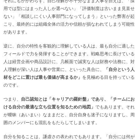
それにもかかわらず、自己理解が不十分なまま人事を担えば、「採
用では型にはまった人しか選べない」「評価制度は古いまま見直せ
ない」「相談しにくい人事部門になってしまう」といった弊害が起
こり、最終的には組織全体の活力や信頼が損なわれてしまう可能性
があります。
逆に、自分の特性を客観的に理解している人は、最も自分に適した
フィールドで力を発揮することができます。戦略思考に長けている
人は経営企画や商品設計に、几帳面で誠実な人は財務や法務に、対
人理解が深い人は人事や営業に、といった具合に、
「自分という人
材をどこに置けば最も価値が高まるか」
を見極める目を持っている
のです。
つまり、
自己認知とは「キャリアの羅針盤」であり、「チームにお
ける自分の最適な立ち位置を知るための地図」
でもあります。それ
が曖昧（あいまい）なままだと、自分自身も迷子になりますし、周
囲のメンバーにも混乱をもたらしてしまいます。
自分を知ることは、謙虚さの表われでもあります。「自分には何が