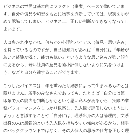
ビジネスの世界は基本的にファクト（事実）ベースで動いていま
す。自分の偏見や幻想をもとに物事を判断していては、現実をゆが
めて認識してしまい、ビジネス上、正しい判断ができなくなってし
まいます。
人は多かれ少なかれ、何らかの心理的バイアス（偏見・思い込み）
を持っているものですが、自己認知力があれば「自分には『年齢が
若いと経験が浅く、能力も低い』というような思い込みが強い傾向
にあるから、若い社員の意見を過小評価しないように気をつけよ
う」などと自分を律することができます。
こうしたバイアスは、年を重ねたり経験によって生まれるものとは
限りません。若手のみなさんであっても、たとえば「自分には第一
印象で人の能力を判断しがちという思い込みがあるから、実際の業
務パフォーマンスをしっかり観察し、先入観で評価しないようにし
よう」と意識することや「自分には、理系出身の人は論理的、文系
出身の人は感覚的という先入観を持ちやすい傾向があるから、相手
のバックグラウンドではなく、その人個人の思考の仕方を正しく理