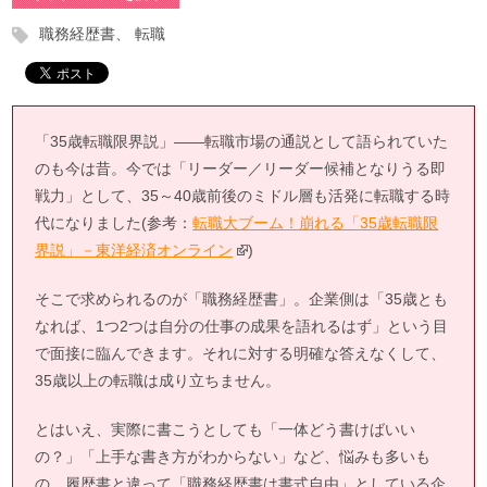
職務経歴書
転職
「35歳転職限界説」――転職市場の通説として語られていた
のも今は昔。今では「リーダー／リーダー候補となりうる即
戦力」として、35～40歳前後のミドル層も活発に転職する時
代になりました(参考：
転職大ブーム！崩れる「35歳転職限
界説」－東洋経済オンライン
)
そこで求められるのが「職務経歴書」。企業側は「35歳とも
なれば、1つ2つは自分の仕事の成果を語れるはず」という目
で面接に臨んできます。それに対する明確な答えなくして、
35歳以上の転職は成り立ちません。
とはいえ、実際に書こうとしても「一体どう書けばいい
の？」「上手な書き方がわからない」など、悩みも多いも
の。履歴書と違って「職務経歴書は書式自由」としている企