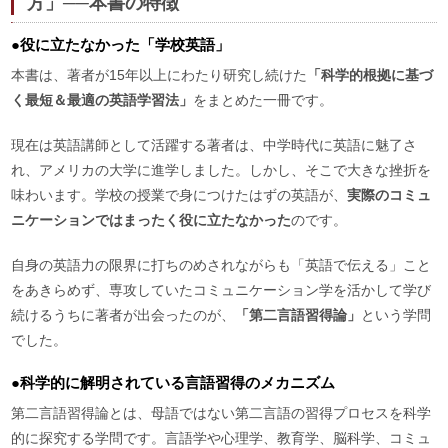
方」──本書の特徴
●役に立たなかった「学校英語」
本書は、著者が15年以上にわたり研究し続けた
「科学的根拠に基づ
く最短＆最適の英語学習法」
をまとめた一冊です。
現在は英語講師として活躍する著者は、中学時代に英語に魅了さ
れ、アメリカの大学に進学しました。しかし、そこで大きな挫折を
味わいます。学校の授業で身につけたはずの英語が、
実際のコミュ
ニケーションではまったく役に立たなかった
のです。
自身の英語力の限界に打ちのめされながらも「英語で伝える」こと
をあきらめず、専攻していたコミュニケーション学を活かして学び
続けるうちに著者が出会ったのが、
「第二言語習得論」
という学問
でした。
●科学的に解明されている言語習得のメカニズム
第二言語習得論とは、母語ではない第二言語の習得プロセスを科学
的に探究する学問です。言語学や心理学、教育学、脳科学、コミュ