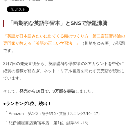
「画期的な英語学習本」とSNSで話題沸騰
『英語が日本語みたいに出てくる頭のつくり方 第二言語習得論の
専門家が教える「英語の正しい学習法」』
（川﨑あゆみ著）が話題
です。
3月7日の発売直後から、英語講師や学習者のXアカウントを中心に
絶賛の投稿が相次ぎ、ネット・リアル書店を問わず完売店が続出し
ています。
そして、
発売から10日で、3万部を突破
しました。
●ランキング1位、続出！
Amazon 第1位
（語学3/10・英語リスニング3/10～17）
紀伊國屋書店新宿本店 第1位
（語学3/9～15）