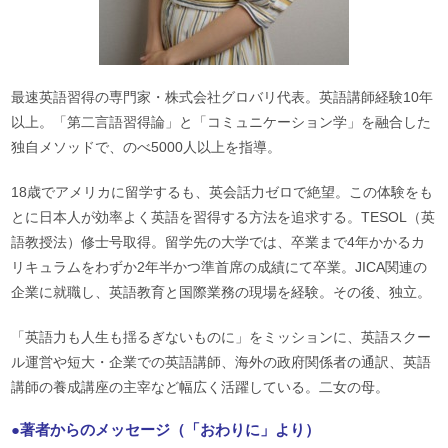
最速英語習得の専門家・株式会社グロバリ代表。英語講師経験10年
以上。「第二言語習得論」と「コミュニケーション学」を融合した
独自メソッドで、のべ5000人以上を指導。
18歳でアメリカに留学するも、英会話力ゼロで絶望。この体験をも
とに日本人が効率よく英語を習得する方法を追求する。TESOL（英
語教授法）修士号取得。留学先の大学では、卒業まで4年かかるカ
リキュラムをわずか2年半かつ準首席の成績にて卒業。JICA関連の
企業に就職し、英語教育と国際業務の現場を経験。その後、独立。
「英語力も人生も揺るぎないものに」をミッションに、英語スクー
ル運営や短大・企業での英語講師、海外の政府関係者の通訳、英語
講師の養成講座の主宰など幅広く活躍している。二女の母。
●著者からのメッセージ（「おわりに」より）