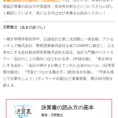
損益計算書の読み方や収益性・安全性分析などについてさらに詳し
く解説しています。気になる方はぜひ本書をお読みください！
天野敦之（あまのあつし）
一橋大学商学部在学中、公認会計士第二次試験に一発合格。アクセ
ンチュア株式会社、野村證券株式会社を経て2008年に独立し、人を
幸せにする会社総合研究所株式会社を設立。会計入門書のベストセ
ラー『会計のことが面白いほどわかる本』(中経出版)、『君を幸せ
にする会社』『会計の神さまが教えてくれたお金のルール』(日本実
業出版社)、『宇宙とつながる働き方』(総合法令出版)、『宇宙を感
じて仕事をしよう』(サンマーク出版)など著書多数、累計40万部を
超える。
決算書の読み方の基本
著者：天野敦之