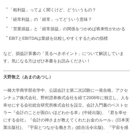
「粗利益」ってよく聞くけど、どういうもの？
「経常利益」の「経常」ってどういう意味？
「営業損益」と「経常損益」の関係をつかめば将来性がわかる
EBITとEBITDAは業績を比較しやすくするための指標
など、損益計算書の「見るべきポイント」について解説していま
す。気になる方はぜひ本書をお読みください！
天野敦之（あまのあつし）
一橋大学商学部在学中、公認会計士第二次試験に一発合格。アクセ
ンチュア株式会社、野村證券株式会社を経て2008年に独立し、人を
幸せにする会社総合研究所株式会社を設立。会計入門書のベストセ
ラー『会計のことが面白いほどわかる本』(中経出版)、『君を幸せ
にする会社』『会計の神さまが教えてくれたお金のルール』(日本実
業出版社)、『宇宙とつながる働き方』(総合法令出版)、『宇宙を感