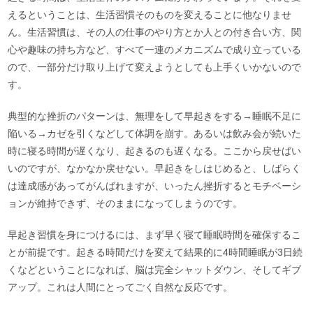
えるということは、生活習慣そのものを変えることに他なりませ
ん。生活習慣は、その人の仕事のやり方とか人との付き合い方、関
心や趣味の持ち方など、すべて一連のメカニズムで成り立っている
ので、一部分だけ取り上げて変えようとしても上手くいかないので
す。
典型的な挫折のパターンは、無理をして早起きをする→睡眠不足に
陥いる→カゼを引くなどして体調を崩す。あるいは飲み会が続いた
時に寝る時間が遅くなり、起きるのも遅くなる。ここから戻せばい
いのですが、なかなか戻せない。早起きをしはじめると、しばらく
は達成感があってがんばれますが、いったん挫折するとモチベーシ
ョンが維持できず、そのままになってしまうのです。
早起き習慣を身につけるには、まず早く寝て睡眠時間を確保するこ
とが前提です。起きる時間だけを変えて結果的に4時間睡眠が3日続
くなどということになれば、脳は完全シャットダウン、そしてギブ
アップ。これは人間にとってごく自然な反応です。