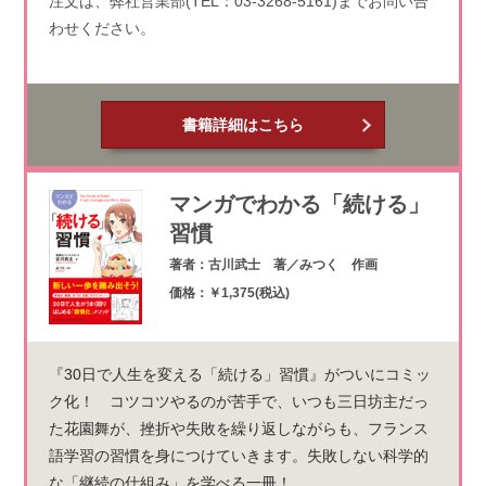
注文は、弊社営業部(TEL：03-3268-5161)までお問い合
わせください。
書籍詳細はこちら
マンガでわかる「続ける」
習慣
著者：古川武士 著／みつく 作画
価格：￥1,375(税込)
『30日で人生を変える「続ける」習慣』がついにコミッ
ク化！ コツコツやるのが苦手で、いつも三日坊主だっ
た花園舞が、挫折や失敗を繰り返しながらも、フランス
語学習の習慣を身につけていきます。失敗しない科学的
な「継続の仕組み」を学べる一冊！