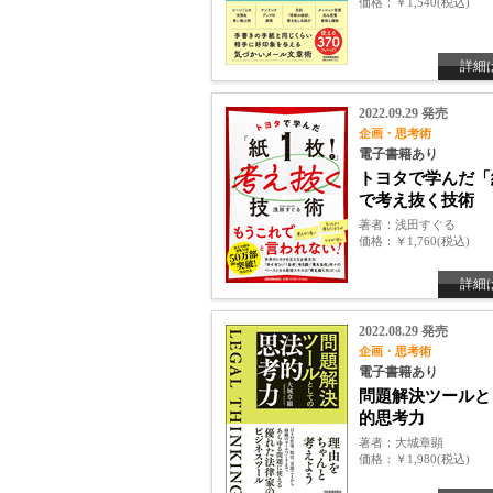
価格
￥1,540(税込)
詳細
2022.09.29 発売
企画・思考術
電子書籍あり
トヨタで学んだ「
で考え抜く技術
著者
浅田すぐる
価格
￥1,760(税込)
詳細
2022.08.29 発売
企画・思考術
電子書籍あり
問題解決ツールと
的思考力
著者
大城章顕
価格
￥1,980(税込)