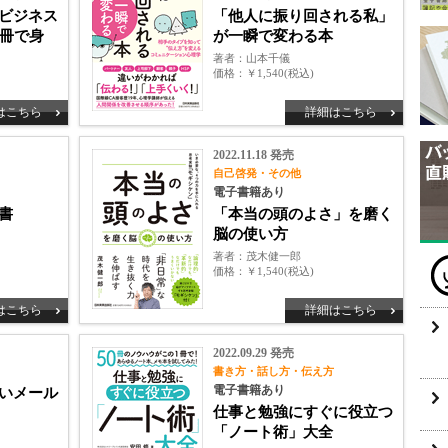
ビジネス
「他人に振り回される私」
3冊で身
が一瞬で変わる本
著者
山本千儀
価格
￥1,540(税込)
はこちら
詳細はこちら
2022.11.18 発売
自己啓発・その他
電子書籍あり
書
「本当の頭のよさ」を磨く
脳の使い方
著者
茂木健一郎
価格
￥1,540(税込)
はこちら
詳細はこちら
2022.09.29 発売
書き方・話し方・伝え方
電子書籍あり
いメール
仕事と勉強にすぐに役立つ
「ノート術」大全