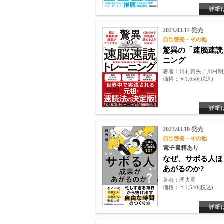
詳細
2023.03.17 発売
自己啓発・その他
驚異の「速脳速読
ニング
著者
川村真矢／川村明
価格
￥1,650(税込)
詳細
2023.03.10 発売
自己啓発・その他
電子書籍あり
なぜ、サボる人ほ
あがるのか?
著者
理央周
価格
￥1,540(税込)
詳細