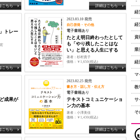
はこちら
詳細はこちら
経
2023.03.10 発売
経
自己啓発・その他
電子書籍あり
」トレー
資
たとえ明日終わったとして
も「やり残したことはな
宏
業
い」と思える人生にする
著者
杉村貴子
価格
￥1,650(税込)
経
はこちら
詳細はこちら
マ
2023.02.25 発売
書き方・話し方・伝え方
教
電子書籍あり
ど成果が
テキストコミュニケーショ
サ
ン力の基本
そ
著者
小澤美佳
価格
￥1,430(税込)
はこちら
詳細はこちら