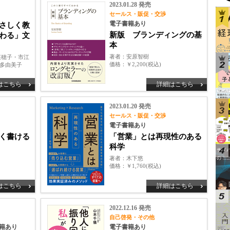
2023.01.28 発売
セールス・販促・交渉
電子書籍あり
さしく教
新版 ブランディングの基
わる」文
本
著者
安原智樹
菜穂子・市江
価格
￥2,200(税込)
本多由美子
はこちら
詳細はこちら
2023.01.20 発売
セールス・販促・交渉
電子書籍あり
く書ける
「営業」とは再現性のある
科学
著者
木下悠
価格
￥1,760(税込)
はこちら
詳細はこちら
2022.12.16 発売
自己啓発・その他
籍あり
電子書籍あり