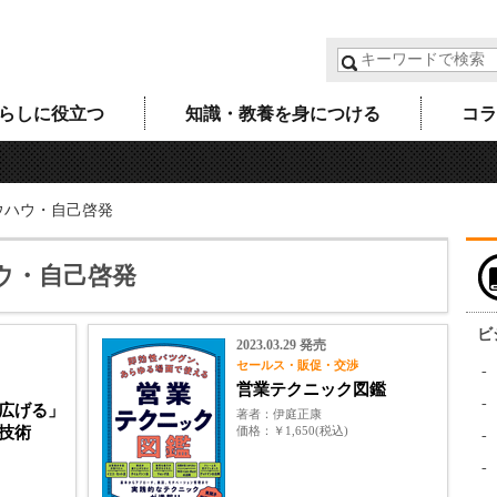
らしに役立つ
知識・教養を身につける
コラ
ウハウ・自己啓発
ウ・自己啓発
ビ
2023.03.29 発売
セールス・販促・交渉
営業テクニック図鑑
広げる」
著者
伊庭正康
技術
価格
￥1,650(税込)