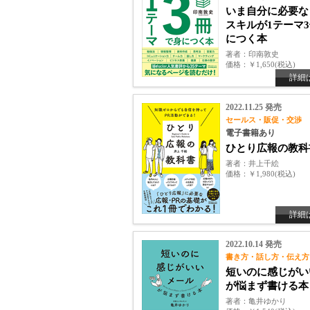
いま自分に必要な
スキルが1テーマ
につく本
著者
印南敦史
価格
￥1,650(税込)
詳細
2022.11.25 発売
セールス・販促・交渉
電子書籍あり
ひとり広報の教科
著者
井上千絵
価格
￥1,980(税込)
詳細
2022.10.14 発売
書き方・話し方・伝え方
短いのに感じがい
が悩まず書ける本
著者
亀井ゆかり