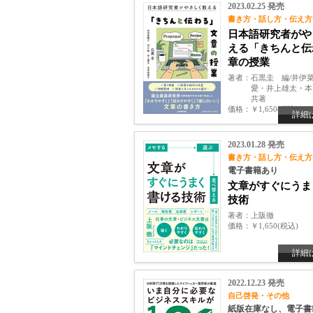
2023.02.25 発売
書き方・話し方・伝え方
日本語研究者がや
える「きちんと伝
章の授業
著者
石黒圭 編/井伊
愛・井上雄太・
共著
価格
￥1,650(税込)
詳細
2023.01.28 発売
書き方・話し方・伝え方
電子書籍あり
文章がすぐにうま
技術
著者
上阪徹
価格
￥1,650(税込)
詳細
2022.12.23 発売
自己啓発・その他
紙版在庫なし、電子書