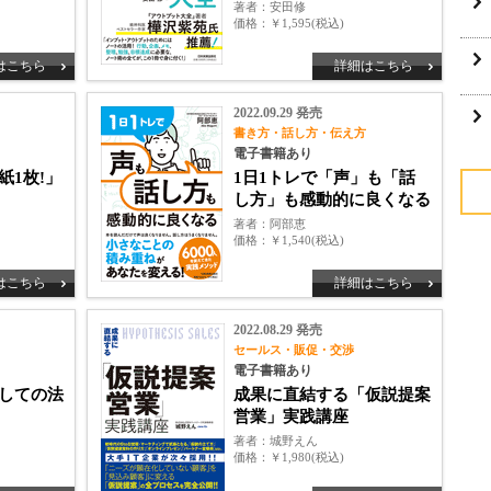
著者
安田修
価格
￥1,595(税込)
はこちら
詳細はこちら
2022.09.29 発売
書き方・話し方・伝え方
電子書籍あり
紙1枚!」
1日1トレで「声」も「話
し方」も感動的に良くなる
著者
阿部恵
価格
￥1,540(税込)
はこちら
詳細はこちら
2022.08.29 発売
セールス・販促・交渉
電子書籍あり
しての法
成果に直結する「仮説提案
営業」実践講座
著者
城野えん
価格
￥1,980(税込)