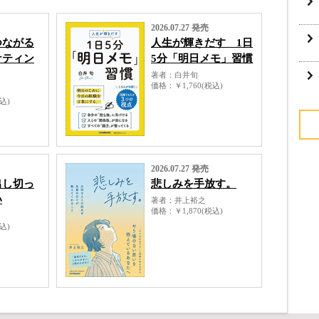
2026.07.27 発売
つながる
人生が輝きだす 1日
ケティン
5分「明日メモ」習慣
著者
白井旬
価格
￥1,760(税込)
税込)
2026.07.27 発売
出し切っ
悲しみを手放す。
い
著者
井上裕之
価格
￥1,870(税込)
お
税込)