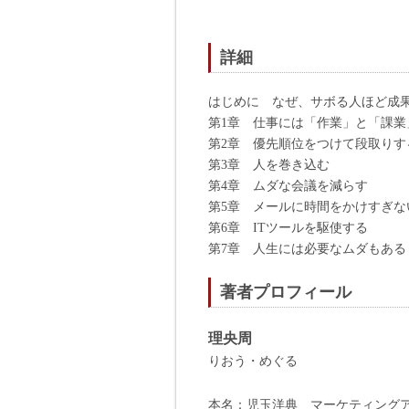
詳細
はじめに なぜ、サボる人ほど成果
第1章 仕事には「作業」と「課業
第2章 優先順位をつけて段取りす
第3章 人を巻き込む
第4章 ムダな会議を減らす
第5章 メールに時間をかけすぎな
第6章 ITツールを駆使する
第7章 人生には必要なムダもある
著者プロフィール
理央周
りおう・めぐる
本名：児玉洋典 マーケティング