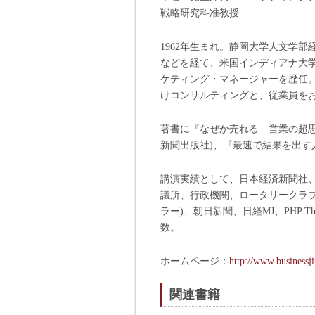
戦略研究科准教授
1962年生まれ。静岡大学人文学
などを経て、米国インディアナ大学
ケティング・マネージャーを歴任。
けコンサルティングと、従業員を
著書に『なぜか売れる 営業の超
新聞出版社)、『最速で結果を出す人
講演実績として、日本経済新聞社
議所、行政機関、ロータリークラブ、
ラー)、朝日新聞、日経MJ、PHP
数。
ホームページ：
http://www.businessj
関連書籍