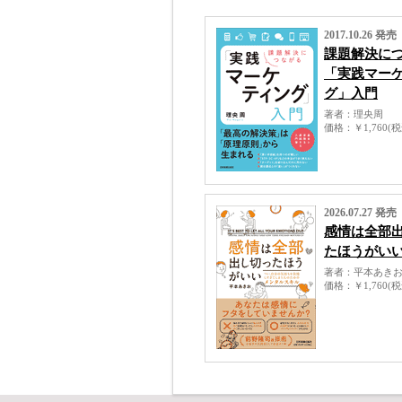
2017.10.26 発売
課題解決に
「実践マー
グ」入門
著者
理央周
価格
￥1,760(
2026.07.27 発売
感情は全部
たほうがい
著者
平本あき
価格
￥1,760(