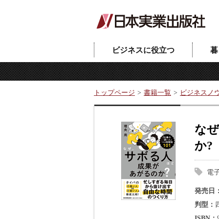
ビジネスに役立つ
暮
トップページ
書籍一覧
ビジネスノ
なぜ
か?
電
発売日
判型
ISBN