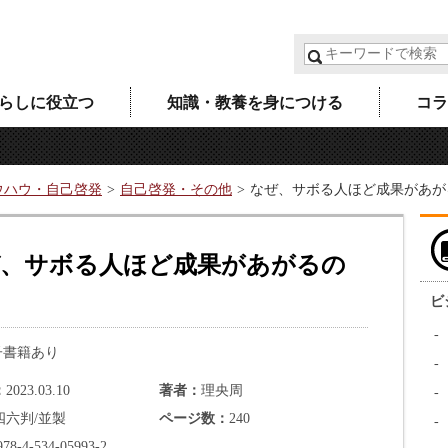
らしに役立つ
知識・教養を身につける
コラ
ウハウ・自己啓発
自己啓発・その他
なぜ、サボる人ほど成果があが
、サボる人ほど成果があがるの
ビ
子書籍あり
2023.03.10
著者
理央周
四六判/並製
ページ数
240
978-4-534-05993-2