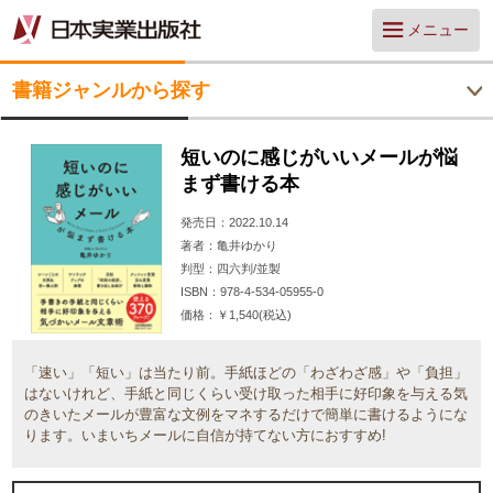
メニュー
書籍ジャンルから探す
短いのに感じがいいメールが悩
まず書ける本
発売日
2022.10.14
著者
亀井ゆかり
判型
四六判/並製
ISBN
978-4-534-05955-0
価格
￥1,540(税込)
「速い」「短い」は当たり前。手紙ほどの「わざわざ感」や「負担」
はないけれど、手紙と同じくらい受け取った相手に好印象を与える気
のきいたメールが豊富な文例をマネするだけで簡単に書けるようにな
ります。いまいちメールに自信が持てない方におすすめ!