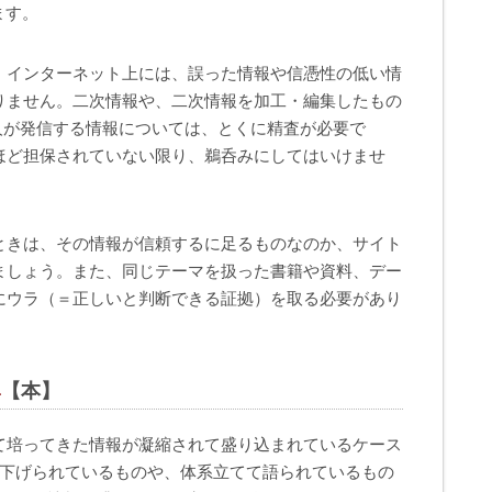
ます。
、インターネット上には、誤った情報や信憑性の低い情
りません。二次情報や、二次情報を加工・編集したもの
人が発信する情報については、とくに精査が必要で
ほど担保されていない限り、鵜呑みにしてはいけませ
ときは、その情報が信頼するに足るものなのか、サイト
ましょう。また、同じテーマを扱った書籍や資料、デー
にウラ（＝正しいと判断できる証拠）を取る必要があり
4
【本】
て培ってきた情報が凝縮されて盛り込まれているケース
り下げられているものや、体系立てて語られているもの