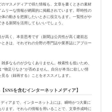
どのマスメディアで得た情報も、文章を書くときの素材
イムリーな情報が網羅的に掲載されています。即時性の
全体の動きを把握したいときに役立ちます。一覧性がや
できる新聞を活用してもいいでしょう。
性が高く、本音思考です（新聞は公共性が高く建前志
いときは、それぞれの分野の専門誌や業界誌にアプロー
、雑多なものが少なくありません。検索性も低いため、
 “物足りなさ”が否めません。自分が本当に欲しい情
を見る（録画する）ことをオススメします。
3
【SNSを含むインターネットメディア】
メディアまで、インターネット上には、瞬時かつ大量に
あります。それらの情報を用いることで、文章作成時に