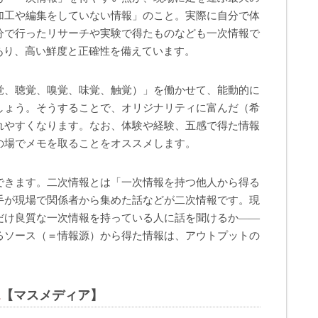
加工や編集をしていない情報」のこと。実際に自分で体
分で行ったリサーチや実験で得たものなども一次情報で
あり、高い鮮度と正確性を備えています。
覚、聴覚、嗅覚、味覚、触覚）」を働かせて、能動的に
しょう。そうすることで、オリジナリティに富んだ（希
れやすくなります。なお、体験や経験、五感で得た情報
の場でメモを取ることをオススメします。
できます。二次情報とは「一次情報を持つ他人から得る
手が現場で関係者から集めた話などが二次情報です。現
だけ良質な一次情報を持っている人に話を聞けるか――
るソース（＝情報源）から得た情報は、アウトプットの
2
【マスメディア】