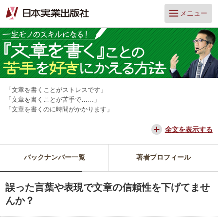
メニュー
「文章を書くことがストレスです」
「文章を書くことが苦手で……」
「文章を書くのに時間がかかります」
そんな「文章アレルギー」の人は多いのではないでしょうか？ しか
し、文章を書けるかどうかは、仕事の成果や周囲の評価に大きく関わり
全文を表示する
ます。
そんな文章に関する「困った」にやさしく応えてくれるのが、『そもそ
バックナンバー一覧
著者プロフィール
も文章ってどう書けばいいんですか？』を著書にもつ、山口拓朗さんで
す。
この連載では、これまでライターとして数多くの取材・インタビューを
誤った言葉や表現で文章の信頼性を下げてませ
経験した中から導き出した、「書くことが嫌い」を「書くことが好き」
へと変える、文章作成のコツを教えてもらいます。
んか？