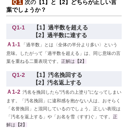
Ｑ１
次の
【1】と【2】どちらが正しい言
葉でしょうか？
Q1-1
【1】過半数を超える
【2】過半数に達する
Ａ1-1
「過半数」とは〈全体の半分より多い〉という
意味。したがって「過半数を超える」は、同じ意味の言
葉を重ねる二重表現です。
正解は
【2】
Q1-2
【1】汚名挽回する
【2】汚名返上する
Ａ1-2
汚名を挽回したら“汚名の上塗り”になってしまい
ます。「汚名挽回」に違和感を抱かない人は、おそらく
「名誉挽回」と混同しているのでしょう。正しい表現は
「汚名を返上する」や「お名を雪（すす)ぐ」です。
正
解は
【2】