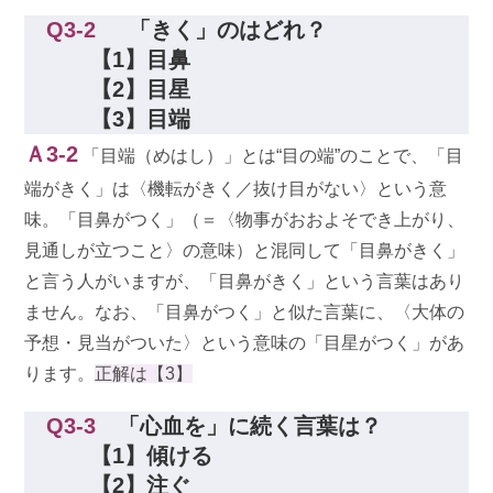
Q3-2
「きく」のはどれ？
【1】目鼻
【2】目星
【3】目端
Ａ3-2
「目端（めはし）」とは“目の端”のことで、「目
端がきく」は〈機転がきく／抜け目がない〉という意
味。「目鼻がつく」（＝〈物事がおおよそでき上がり、
見通しが立つこと〉の意味）と混同して「目鼻がきく」
と言う人がいますが、「目鼻がきく」という言葉はあり
ません。なお、「目鼻がつく」と似た言葉に、〈大体の
予想・見当がついた〉という意味の「目星がつく」があ
ります。
正解は【3】
Q3-3
「心血を」に続く言葉は？
【1】傾ける
【2】注ぐ