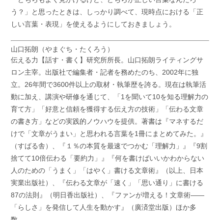
う？」と思ったときは、しっかり調べて、現時点における「正
しい言葉・表現」を使えるようにしておきましょう。
山口拓朗（やまぐち・たくろう）
伝える力【話す・書く】研究所所長。山口拓朗ライティングサ
ロン主宰。出版社で編集者・記者を務めたのち、2002年に独
立。26年間で3600件以上の取材・執筆歴を誇る。現在は執筆活
動に加え、講演や研修を通じて、「1を聞いて10を知る理解力の
育て方」「好意と信頼を獲得する伝え方の技術」「伝わる文章
の書き方」などの実践的ノウハウを提供。著書は『マネするだ
けで「文章がうまい」と思われる言葉を1冊にまとめてみた。』
（すばる舎）、『１％の本質を最速でつかむ「理解力」』『9割
捨てて10倍伝わる「要約力」』『何を書けばいいかわからない
人のための「うまく」「はやく」書ける文章術』（以上、日本
実業出版社）、『伝わる文章が「速く」「思い通り」に書ける
87の法則』（明日香出版社）、『ファンが増える！文章術——
「らしさ」を発信して人生を動かす』（廣済堂出版）ほか多
数。