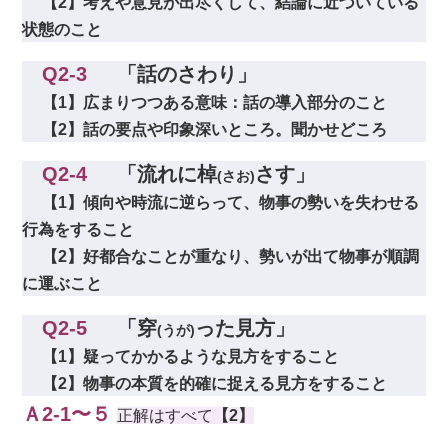
【2】考えや意見が出尽くして、結論に近づいている
状態のこと
Q2-3
「話のさわり」
【1】広まりつつある意味：話の導入部分のこと
【2】話の要点や印象深いところ。聞かせどころ
Q2-4
「流れに棹
さす」
(さお)
【1】傾向や時流に逆らって、物事の勢いを失わせる
行為をすること
【2】好都合なことが重なり、勢いが出て物事が順調
に運ぶこと
Q2-5
「穿
った見方」
(うが)
【1】疑ってかかるような見方をすること
【2】物事の本質を的確に捉える見方をすること
Ａ2-1〜５
正解はすべて
【2】