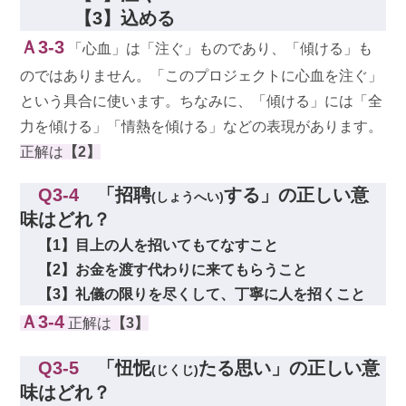
【3】込める
Ａ3-3
「心血」は「注ぐ」ものであり、「傾ける」も
のではありません。「このプロジェクトに心血を注ぐ」
という具合に使います。ちなみに、「傾ける」には「全
力を傾ける」「情熱を傾ける」などの表現があります。
正解は
【2】
Q3-4
「招聘
する」の正しい意
(しょうへい)
味はどれ？
【1】目上の人を招いてもてなすこと
【2】お金を渡す代わりに来てもらうこと
【3】礼儀の限りを尽くして、丁寧に人を招くこと
Ａ3-4
正解は
【3】
Q3-5
「忸怩
たる思い」の正しい意
(じくじ)
味はどれ？