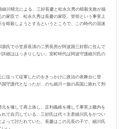
管領細川晴元による、三好長慶と松永久秀の暗殺失敗が描
元の家臣で、松永久秀は長慶の家臣。管領という事実上
臣を暗殺しようとするというところで、この時代の混迷
和源氏で小笠原長清の二男長房が阿波国三好郡に住んで
が詳細ははっきりしない。室町時代は阿波守護細川氏の
氏に従って従軍したのをきっかけに政治の表舞台に登
半国守護代となったが、のち細川一族の高国に敗れて刑
晴元を擁して再上洛し、足利義維を擁して事実上畿内を
られて自刃している。三好氏は代々主君細川氏をかつい
によって討たれていた。長慶はこの元長の子で、細川氏
ていい。