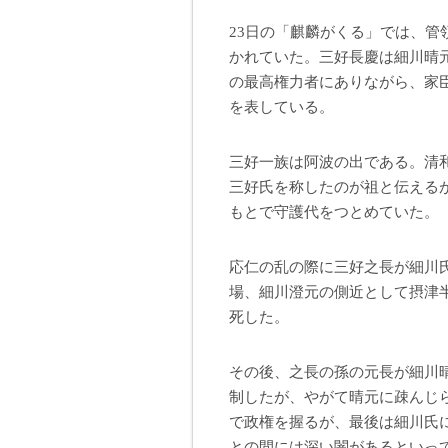
23日の「麒麟がくる」では、
かれていた。三好長慶は細川晴
の最高権力者にありながら、家
を表している。
三好一族は阿波の出である。清
三好氏を称したのが祖と伝える
もとで守護代をつとめていた。
応仁の乱の際に三好之長が細川
場、細川澄元の側近として摂津
死した。
その後、之長の孫の元長が細川
制したが、やがて晴元に疎んじ
で政権を握るが、最後は細川氏
との間には深い闇があるといっ