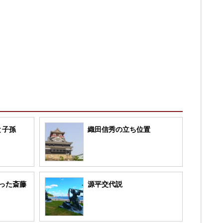
と子孫
織田信秀の立ち位置
った斎藤
源平交代説