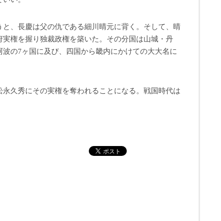
うと、長慶は父の仇である細川晴元に背く。そして、晴
府実権を握り独裁政権を築いた。その分国は山城・丹
阿波の7ヶ国に及び、四国から畿内にかけての大大名に
松永久秀にその実権を奪われることになる。戦国時代は