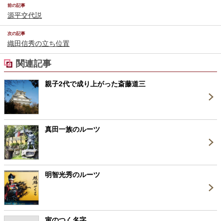
前の記事
源平交代説
次の記事
織田信秀の立ち位置
関連記事
親子2代で成り上がった斎藤道三
真田一族のルーツ
明智光秀のルーツ
寅のつく名字