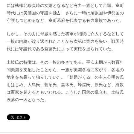
には執権北条貞時の女婿となるなど有力一族として台頭。室町
時代には美濃国の守護を独占、さらに一時は尾張国や伊勢国の
守護もつとめるなど、室町幕府を代表する有力豪族であった。
しかし、その力に脅威を感じた将軍が相続に介入するなどして
一族の内紛が繰り返されたことから次第に実力を失い、戦国時
代には守護代である斎藤氏によって実権を握られていた。
土岐氏の特徴は、その一族の多さである。平安末期から数百年
間美濃を支配したことから、一族が美濃各地に広がり、各地の
地名を名乗って独立していた。「麒麟がくる」の主人公明智氏
をはじめ、大島氏、菅沼氏、妻木氏、蜂屋氏、原氏など、総数
は百家を超えるともいわれる。こうした国衆の乱立も、土岐氏
没落の一因となった。