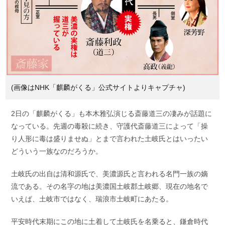
(画像はNHK「麒麟がくる」公式サイトよりキャプチャ)
2日の「麒麟がくる」も本木雅弘演じる斎藤道三の凄みが話題に
なっている。先週の毒殺に続き、守護代斎藤道三によって「操
り人形に毒は盛りませぬ」とまで言われた土岐氏とはいったい
どういう一族なのだろうか。
土岐氏の出自は清和源氏で、美濃源氏と言われる名門一族の嫡
流である。その名字の地は美濃国土岐郡土岐郷、現在の地名で
いえぱ、土岐市ではなく、瑞浪市土岐町にあたる。
平安時代末期にこの地に土着して土岐氏を名乗ると、鎌倉時代