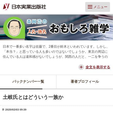
メニュー
日本で一番多い名字は佐藤で、2番目が鈴木といわれています。しかし、
「本当？」と思っている人も多いのではないでしょうか。東京の周辺に
住んでいる人は違和感がないでしょうが、関西の人だと、一二を争うの
は山本と田中だろう、と思っています。
交通が便利になって、東京からだと、離島や山中を除いてほとんどの所
全文を表示する
に日帰りできるようになりました。でも、日本は狭いようで、まだ地域
差は残っています。そんな日本を名字や地名からみつめ直してみたいと
バックナンバー一覧
著者プロフィール
思っています。
土岐氏とはどういう一族か
2020/02/03 09:39