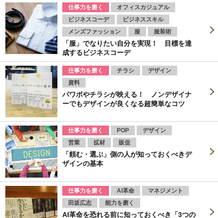
仕事力を磨く
オフィスカジュアル
ビジネスコーデ
ビジネススキル
メンズファッション
服
服装術
「服」でなりたい自分を実現！ 目標を達
成するビジネスコーデ
仕事力を磨く
チラシ
デザイン
資料
パワポやチラシが映える！ ノンデザイナ
ーでもデザインが良くなる超簡単なコツ
仕事力を磨く
POP
デザイン
営業
拡材
販促
「頼む・選ぶ」側の人が知っておくべきデ
ザインの基本
仕事力を磨く
AI革命
マネジメント
田坂広志
能力を磨く
AI革命を恐れる前に知っておくべき「3つの