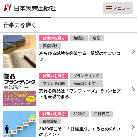
メニュー
仕事力を磨く
仕事力を磨く
勉強法
暗記
資格試験
あらゆる試験を突破する「暗記のすごいコ
ツ」
仕事力を磨く
ブランディング
ブランド戦略
商品コンセプト
売れる商品は「ワンフレーズ」でコンセプ
トを表現できる
仕事力を磨く
2020年
目標設定
目標達成
2020年こそ！「目標達成」するための6つ
のポイント