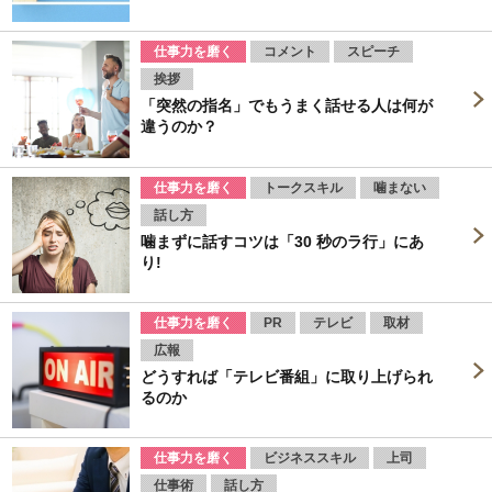
仕事力を磨く
コメント
スピーチ
挨拶
「突然の指名」でもうまく話せる人は何が
違うのか？
仕事力を磨く
トークスキル
噛まない
話し方
噛まずに話すコツは「30 秒のラ行」にあ
り!
仕事力を磨く
PR
テレビ
取材
広報
どうすれば「テレビ番組」に取り上げられ
るのか
仕事力を磨く
ビジネススキル
上司
仕事術
話し方