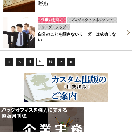
逆説」
仕事力を磨く
プロジェクトマネジメント
リーダーシップ
自分のことを話さないリーダーは成功しな
い
«
<
4
5
6
>
»