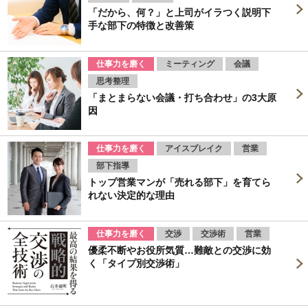
「だから、何？」と上司がイラつく説明下
手な部下の特徴と改善策
仕事力を磨く
ミーティング
会議
思考整理
「まとまらない会議・打ち合わせ」の3大原
因
仕事力を磨く
アイスブレイク
営業
部下指導
トップ営業マンが「売れる部下」を育てら
れない決定的な理由
仕事力を磨く
交渉
交渉術
営業
優柔不断やお役所気質…難敵との交渉に効
く「タイプ別交渉術」