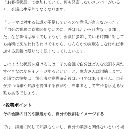
「お客様状態」で参加していて、何も発言しないメンバーがいる
と、会議は生産的でなくなります。
「テーマに対する知識が不足しているので意見が言えなかった」
「自分の業務に直接関係ないのに、呼ばれたから仕方なく参加し
た」など事情は様々でしょうが、会議に参加している時間に対して
も給料は支払われるわけですから、なんらかの貢献をしなければ参
加する意義は限りなく低くなってしまいます。
このような状態を避けるには「その会議で自分はどんな役割を果た
すべきなのかをイメージするといい」と、生方さんは指摘します。
会議での役割は、司会者や意思決定役ばかりではありません。自分
が持つ情報や知識を提供する役割や、当事者として主張を訴える役
割もあるでしょう。
○改善ポイント
その会議の目的や議題から、自分の役割をイメージする
では、議題に関して知識もないし、自分の業務と関係ないという場