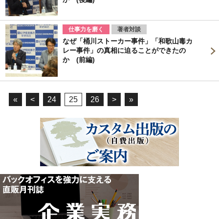
仕事力を磨く
著者対談
なぜ「桶川ストーカー事件」「和歌山毒カ
レー事件」の真相に迫ることができたの
か (前編)
«
<
24
25
26
>
»