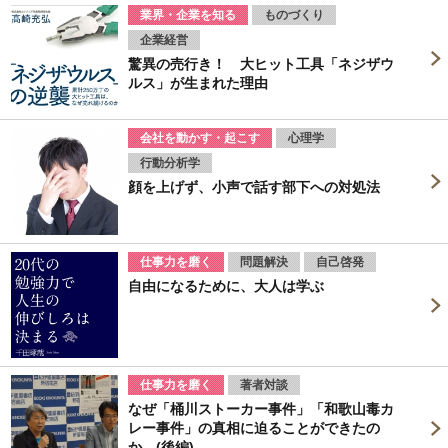
業界・企業を知る
ものづくり
企業経営
驚異の売行き！ 大ヒット工具「ネジザウ
ルス」が生まれた理由
会社を動かす・起こす
心理学
行動分析学
顔を上げず、小声で話す部下への対処法
仕事力を磨く
問題解決
自己啓発
自由になるために、大人は学ぶ
仕事力を磨く
著者対談
なぜ「桶川ストーカー事件」「和歌山毒カ
レー事件」の真相に迫ることができたの
か (後編)