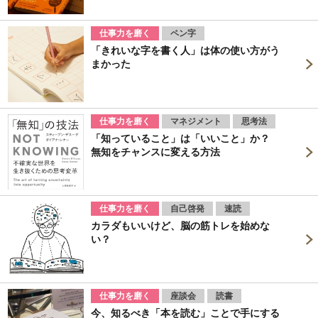
仕事力を磨く
ペン字
「きれいな字を書く人」は体の使い方がう
まかった
仕事力を磨く
マネジメント
思考法
「知っていること」は「いいこと」か？
無知をチャンスに変える方法
仕事力を磨く
自己啓発
速読
カラダもいいけど、脳の筋トレを始めな
い？
仕事力を磨く
座談会
読書
今、知るべき「本を読む」ことで手にする