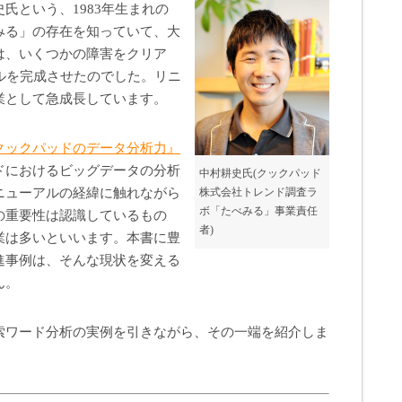
氏という、1983年生まれの
みる」の存在を知っていて、大
は、いくつかの障害をクリア
ルを完成させたのでした。リニ
業として急成長しています。
クックパッドのデータ分析力』
ドにおけるビッグデータの分析
中村耕史氏(クックパッド
ニューアルの経緯に触れながら
株式会社トレンド調査ラ
ボ「たべみる」事業責任
の重要性は認識しているもの
者)
業は多いといいます。本書に豊
進事例は、そんな現状を変える
ん。
索ワード分析の実例を引きながら、その一端を紹介しま