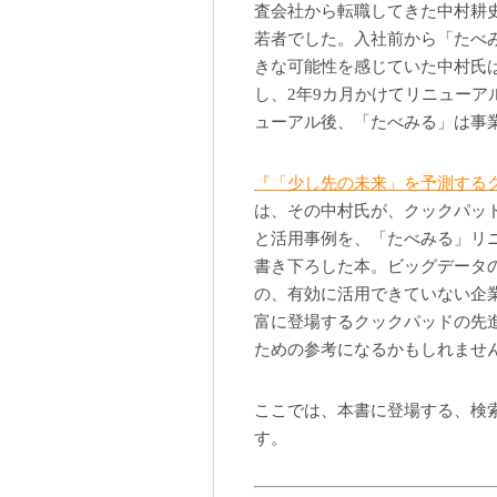
査会社から転職してきた中村耕史
若者でした。入社前から「たべ
きな可能性を感じていた中村氏
し、2年9カ月かけてリニューア
ューアル後、「たべみる」は事
『「少し先の未来」を予測する
は、その中村氏が、クックパッ
と活用事例を、「たべみる」リ
書き下ろした本。ビッグデータ
の、有効に活用できていない企
富に登場するクックパッドの先
ための参考になるかもしれませ
ここでは、本書に登場する、検
す。