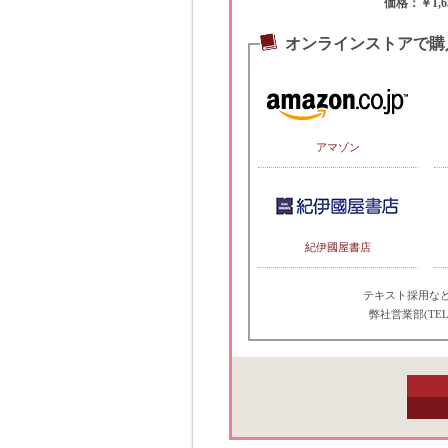
価格：￥1,6
オンラインストアで購
アマゾン
紀伊國屋書店
テキスト採用な
弊社営業部(TEL