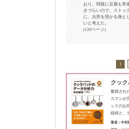
おり、同様に豆腐も常
きづらいので、ストッ
に、台所を預かる身と
いと考えた。
(120ページ)
1
クック
蓄積され
スマンが
ッドのお
経緯と、
著者：中村