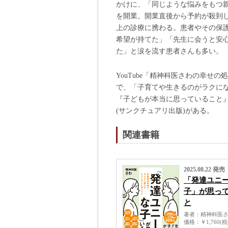
かけに、「同じような悩みをもつ親
を開業。開業直後から予約が殺到し
上の診療に携わる。患者やその保
希望が持てた」「先生に会うと安
た」と涙を流す患者さんも多い。
YouTube「精神科医さわの幸せの
で、「子育てや生きるのがラクに
『子どもが本当に思っていること』
(サンクチュアリ出版)がある。
関連書籍
2025.08.22 発売
「発達ユニ
子」が思っ
と
著者
精神科医
価格
￥1,760(