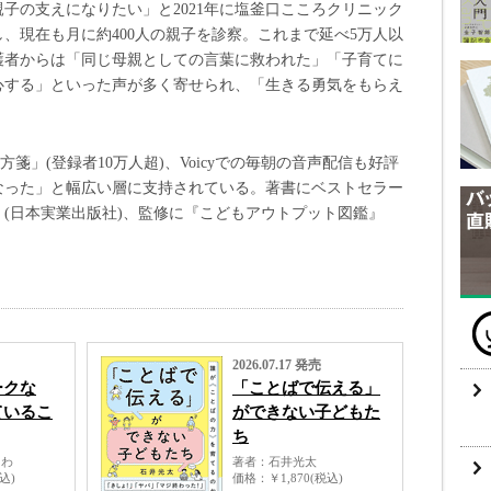
子の支えになりたい」と2021年に塩釜口こころクリニック
、現在も月に約400人の親子を診察。これまで延べ5万人以
護者からは「同じ母親としての言葉に救われた」「子育てに
心する」といった声が多く寄せられ、「生きる勇気をもらえ
処方箋」(登録者10万人超)、Voicyでの毎朝の音声配信も好評
なった」と幅広い層に支持されている。著書にベストセラー
(日本実業出版社)、監修に『こどもアウトプット図鑑』
2026.07.17 発売
ークな
「ことばで伝える」
ているこ
ができない子どもた
ち
さわ
著者
石井光太
税込)
価格
￥1,870(税込)