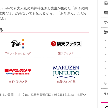
業
ouTubeでも大人気の精神科医さわ先生が集めた「親子の関
経
丈夫だよ。怒らないでも伝わるから」 「お母さん、ただそ
だよ」
マ
る
教
7ネットショッピング
楽天ブックス
ヨドバシカメラ
丸善ジュンク堂
サ
そ
質問・ご注文は、弊社営業部(TEL：03-3268-5161)までお問い