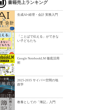
書籍売上ランキング
生成AI×経理・会計 実務入門
「ことばで伝える」ができな
い子どもたち
Google NotebookLM 徹底活用
術
2025-2035 サイバー空間の地
政学
教養としての「簿記」入門