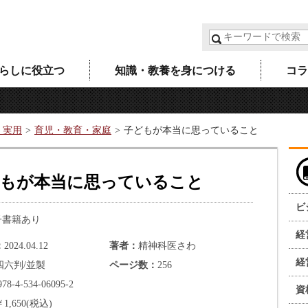
らしに役立つ
知識・教養を身につける
コラ
・実用
育児・教育・家庭
子どもが本当に思っていること
もが本当に思っていること
ビ
子書籍あり
経
2024.04.12
著者
精神科医さわ
経
四六判/並製
ページ数
256
978-4-534-06095-2
資
￥1,650(税込)