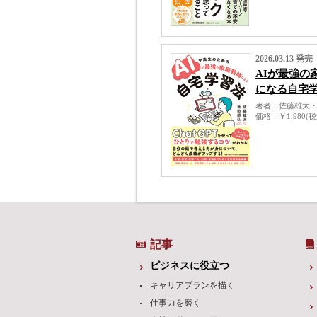
2026.03.13 発売
AIが最強の
になる自宅
著者
佐藤雄太
価格
￥1,980(
記事
ビジネスに役立つ
キャリアプランを描く
仕事力を磨く