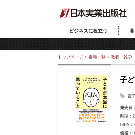
ビジネスに役立つ
暮
トップページ
書籍一覧
教養・雑学
子ど
電
発売日
判型
ISBN
価格