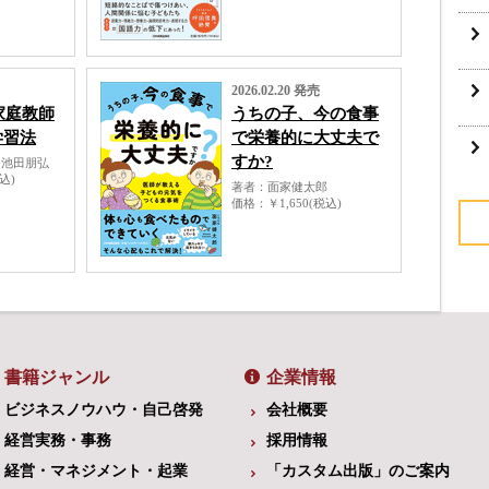
2026.02.20 発売
家庭教師
うちの子、今の食事
学習法
で栄養的に大丈夫で
すか?
・池田朋弘
税込)
著者
面家健太郎
価格
￥1,650(税込)
書籍ジャンル
企業情報
ビジネスノウハウ・自己啓発
会社概要
経営実務・事務
採用情報
経営・マネジメント・起業
「カスタム出版」のご案内