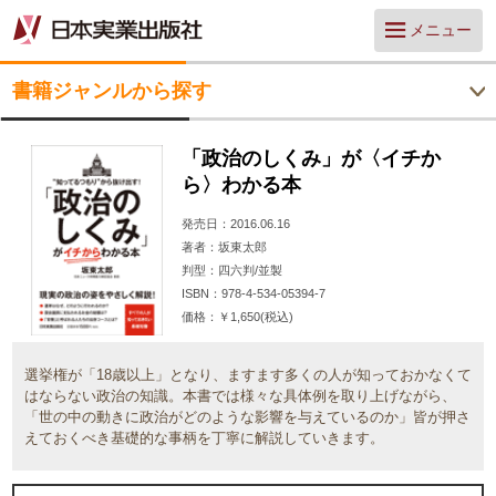
メニュー
書籍ジャンルから探す
「政治のしくみ」が〈イチか
ら〉わかる本
発売日
2016.06.16
著者
坂東太郎
判型
四六判/並製
ISBN
978-4-534-05394-7
価格
￥1,650(税込)
選挙権が「18歳以上」となり、ますます多くの人が知っておかなくて
はならない政治の知識。本書では様々な具体例を取り上げながら、
「世の中の動きに政治がどのような影響を与えているのか」皆が押さ
えておくべき基礎的な事柄を丁寧に解説していきます。