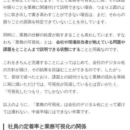
ことを抱えているとします。そして業務を可視化した際、その課題
や困りごとを業務に関連付けて説明できない場合、つまり上図のよ
うに吹き出しで書き表わすことができない場合は、まだ、それらの
困りごとの原因を特定できていないことを示しています。
同時に、業務の分解の粒度が粗すぎることも表わしています。すな
わち「業務の可視化」とは、
会社や現場担当者が抱えている問題や
課題をとことんまで説明できる状態にする
ことと同義なのです。
これをきちんと完遂することによってはじめて、会社のデジタル化
の方針が描け、その効果を目論むことができるのです。したがっ
て、冒頭で述べたとおり、課題との紐付けもなく業務の流れを単純
に画に描いただけでは、可視化が完成しているとは言いがたく、
「可視化したつもり」でしかないのです。
以上のように、「業務の可視化」は会社のデジタル化にとって避け
ては通れない、中途半端にはできない作業です。
社員の定着率と業務可視化の関係