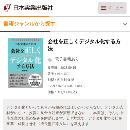
メニュー
書籍ジャンルから探す
会社を正しくデジタル化する方
法
電子書籍あり
発売日
2023.09.15
著者
鈴木純二
判型
四六判/並製
ISBN
978-4-534-06041-9
価格
￥1,980(税込)
デジタル化といっても何から始めればよいかわからない、デジタル人
材がいない、投資に見合う効果が実感できない…。本書は、そんな中
小企業の社長の悩みを解消します。DIY方式で、デジタル化で会社を
変革・成長させる〈成長型IT導入法〉を教えます。