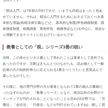
「税法入門」は7年前の刊行ですが、いまでも内容はまったく色あ
せていません。それは、税法に入門するためにおさえておくべき基
本的な理論(租税法律主義など)と、基本的な制度(申告納税制度、源
泉徴収制度、税務調査、青色申告、税務争訟など)を中心に、初歩か
ら理解できるテイストに仕上げているからです。
教養としての「税」シリーズ3冊の狙い
当時、この本がビジネス書として売れたことは著者として意外でも
あったのですが、注釈はきちんとつけながらも、読み物として一般
読者の方の知的好奇心に応えられる1冊をつくりたいと意気込んで
著したものでした。
その後に、他の専門分野の方が著者となられて1冊の個人の書籍だ
ったはずのものが、『教養シリーズ』となり、税法以外の分野のラ
インナップが刊行されることになったことも含め(法分野では、「労
働法」「会社法」「行政法」などが刊行されていますね)、嬉しく思