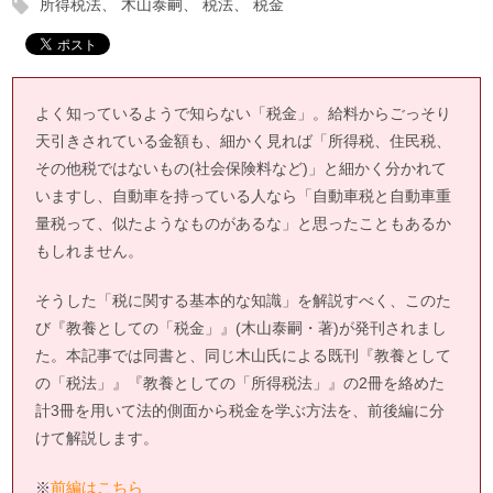
所得税法
木山泰嗣
税法
税金
よく知っているようで知らない「税金」。給料からごっそり
天引きされている金額も、細かく見れば「所得税、住民税、
その他税ではないもの(社会保険料など)」と細かく分かれて
いますし、自動車を持っている人なら「自動車税と自動車重
量税って、似たようなものがあるな」と思ったこともあるか
もしれません。
そうした「税に関する基本的な知識」を解説すべく、このた
び『教養としての「税金」』(木山泰嗣・著)が発刊されまし
た。本記事では同書と、同じ木山氏による既刊『教養として
の「税法」』『教養としての「所得税法」』の2冊を絡めた
計3冊を用いて法的側面から税金を学ぶ方法を、前後編に分
けて解説します。
※
前編はこちら