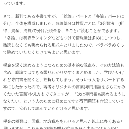
っています。
さて、新刊である本書ですが、「総論」パートと「各論」パ―トに
分け、全体を構成しました。各論部分は性質ごとに「3分類法」(所
得、資産、消費)で分けた税金を、章ごとに読むことができます。
「各論」は税収ランキングなどもつけて情報量は多めにしつつも、
熟読しなくても眺められる形式をとりましたので、パラパラめくっ
て眺めていただくだけでもよいと思います。
税金を深く読めるようになるための基本的な視点を、その方法論も
含め、総論ではできる限りわかりやすくまとめました。学びたいけ
れど専門書を開くと、挫折してしまう。そういう人をサポートする
本にしたかったので、著者オリジナルの言葉(専門用語をさらにかみ
くだいた言葉)や見方もでてきますが、「次は専門書も読めるように
なりたい」という人のために軽めにですが専門用語も付記していま
すので、安心して読んでいただけると思います。
税金の種類は、国税、地方税をあわせると思った以上に多くあると
思いますが、これらを(種類を問わず)読み解く力をつけるために