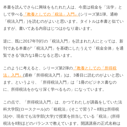
本書を読んでさらに興味をもたれた人は、今度は税金を「法学」と
して学べる
『教養としての「税法」入門』
(シリーズ第1弾。通称
「税法入門」)を読むのがよいと思います。タイトルは本書と似てい
ますが、書いてある内容はじつはかなり違います。
逆に、既に2017年刊行の「税法入門」を読まれた人にとっては、新
刊である本書が“「税法入門」を基礎にしたうえで「税金全体」を通
覧できる”強力な1冊になると思います。
このように考えると、シリーズ第2弾の
『教養としての「所得税
法」入門』
(通称「所得税法入門」)は、3番目に読むのがよいと思い
ます。というより、「所得税法入門」は「1冊のビジネス書なの
に、所得税法をかなり深く学べるもの」になっています。
この点で、「所得税法入門」は、かつてわたしが講義をしていた法
科大学院(ロースクール)の「租税法」(そこで習う7～8割は所得税
法)や、現在でも法学部(大学)で授業を担当している「税法」(所得
税法を8割ほどのバランスで教えています。開講講座の正式名称は