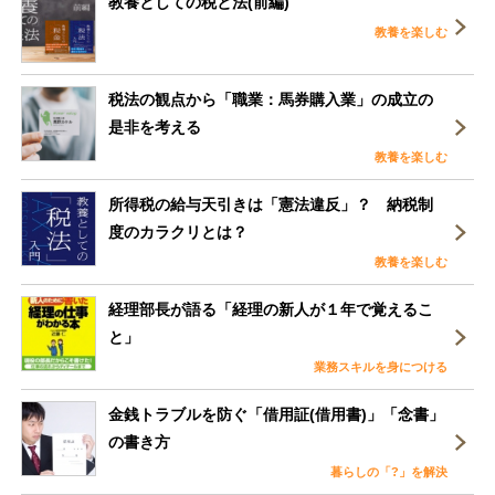
教養としての税と法(前編)
教養を楽しむ
税法の観点から「職業：馬券購入業」の成立の
是非を考える
教養を楽しむ
所得税の給与天引きは「憲法違反」？ 納税制
度のカラクリとは？
教養を楽しむ
経理部長が語る「経理の新人が１年で覚えるこ
と」
業務スキルを身につける
金銭トラブルを防ぐ「借用証(借用書)」「念書」
の書き方
暮らしの「?」を解決