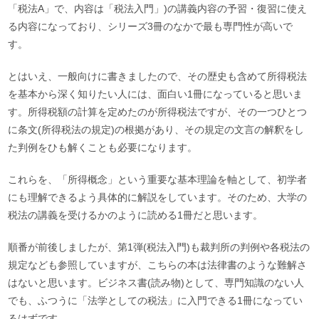
「税法A」で、内容は「税法入門」)の講義内容の予習・復習に使え
る内容になっており、シリーズ3冊のなかで最も専門性が高いで
す。
とはいえ、一般向けに書きましたので、その歴史も含めて所得税法
を基本から深く知りたい人には、面白い1冊になっていると思いま
す。所得税額の計算を定めたのが所得税法ですが、その一つひとつ
に条文(所得税法の規定)の根拠があり、その規定の文言の解釈をし
た判例をひも解くことも必要になります。
これらを、「所得概念」という重要な基本理論を軸として、初学者
にも理解できるよう具体的に解説をしています。そのため、大学の
税法の講義を受けるかのように読める1冊だと思います。
順番が前後しましたが、第1弾(税法入門)も裁判所の判例や各税法の
規定なども参照していますが、こちらの本は法律書のような難解さ
はないと思います。ビジネス書(読み物)として、専門知識のない人
でも、ふつうに「法学としての税法」に入門できる1冊になってい
るはずです。