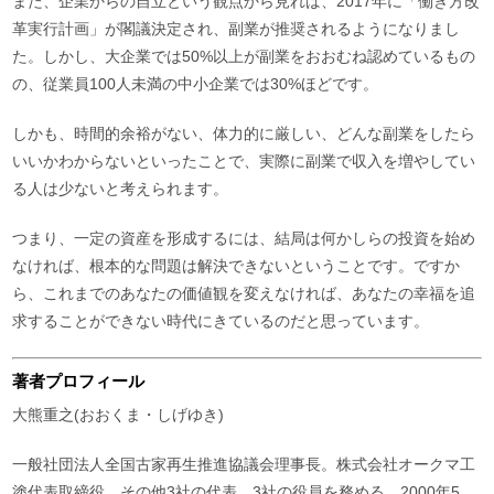
また、企業からの自立という観点から見れば、2017年に「働き方改
革実行計画」が閣議決定され、副業が推奨されるようになりまし
た。しかし、大企業では50%以上が副業をおおむね認めているもの
の、従業員100人未満の中小企業では30%ほどです。
しかも、時間的余裕がない、体力的に厳しい、どんな副業をしたら
いいかわからないといったことで、実際に副業で収入を増やしてい
る人は少ないと考えられます。
つまり、一定の資産を形成するには、結局は何かしらの投資を始め
なければ、根本的な問題は解決できないということです。ですか
ら、これまでのあなたの価値観を変えなければ、あなたの幸福を追
求することができない時代にきているのだと思っています。
著者プロフィール
大熊重之(おおくま・しげゆき)
一般社団法人全国古家再生推進協議会理事長。株式会社オークマ工
塗代表取締役。その他3社の代表、3社の役員を務める。2000年5