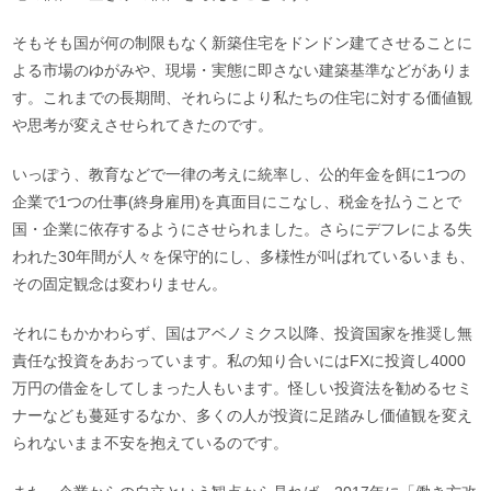
そもそも国が何の制限もなく新築住宅をドンドン建てさせることに
よる市場のゆがみや、現場・実態に即さない建築基準などがありま
す。これまでの長期間、それらにより私たちの住宅に対する価値観
や思考が変えさせられてきたのです。
いっぽう、教育などで一律の考えに統率し、公的年金を餌に1つの
企業で1つの仕事(終身雇用)を真面目にこなし、税金を払うことで
国・企業に依存するようにさせられました。さらにデフレによる失
われた30年間が人々を保守的にし、多様性が叫ばれているいまも、
その固定観念は変わりません。
それにもかかわらず、国はアベノミクス以降、投資国家を推奨し無
責任な投資をあおっています。私の知り合いにはFXに投資し4000
万円の借金をしてしまった人もいます。怪しい投資法を勧めるセミ
ナーなども蔓延するなか、多くの人が投資に足踏みし価値観を変え
られないまま不安を抱えているのです。