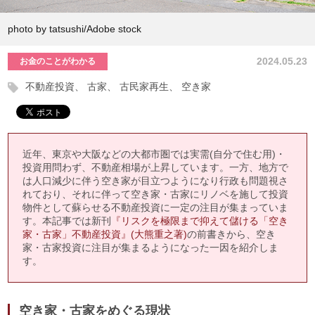
photo by tatsushi/Adobe stock
2024.05.23
お金のことがわかる
不動産投資
古家
古民家再生
空き家
近年、東京や大阪などの大都市圏では実需(自分で住む用)・
投資用問わず、不動産相場が上昇しています。一方、地方で
は人口減少に伴う空き家が目立つようになり行政も問題視さ
れており、それに伴って空き家・古家にリノベを施して投資
物件として蘇らせる不動産投資に一定の注目が集まっていま
す。本記事では新刊
『リスクを極限まで抑えて儲ける「空き
家・古家」不動産投資』(大熊重之著)
の前書きから、空き
家・古家投資に注目が集まるようになった一因を紹介しま
す。
空き家・古家をめぐる現状