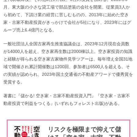
月、東大阪の小さな貸工場で部品塗装の会社を開業。従業員3人か
ら初めて、下請け業の経営に苦しむものの、2013年に始めた空き
家・古家不動産投資がきっかけで会社が5社になり、2023年にはグ
ループ売上6.4億円となる。
一般社団法人全国古家再生推進協議会は、2023年12月現在会員数
が14000人を超え、空き家再生数は2000棟以上。空き家投資の知識
と経験が得られる空き家古家物件見学ツアーは、毎年増え全国31地
域で開催され累計開催数は1200回、参加者は6500人を超える。そ
の実績が認められ、2023年国土交通省の不動産アワードで優秀賞を
受賞する。
著書に『儲かる! 空き家・古家不動産投資入門』『空き家・古家不
動産投資で利益をつくる』(いずれもフォレスト出版)がある。
リスクを極限まで抑えて儲