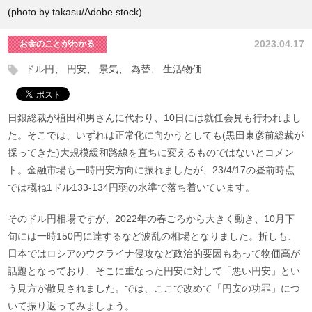
(photo by takasu/Adobe stock)
2023.04.17
お金のことがわかる
ドル円
円安
景気
為替
生活物価
日銀総裁が植田和男さんに代わり、10日には就任会見も行われまし
た。そこでは、いずれは正常化に向かうとしても(黒田東彦前総裁が
採ってきた)大規模緩和路線を直ちに変えるものではないとコメン
ト。金融市場も一時円安方向に振れましたが、23/4/17の昼前時点
では概ね1ドル133-134円弱の水準で落ち着いています。
そのドル円相場ですが、2022年の春ごろから大きく動き、10月下
旬には一時150円に達するなど波乱の相場となりました。折しも、
日本ではロシアのウクライナ侵攻など政治的要因もあって物価高が
話題となっており、そこに重なった円安に対して「悪い円安」とい
う見方が散見されました。では、ここで改めて「円安の功罪」につ
いて振り返ってみましょう。