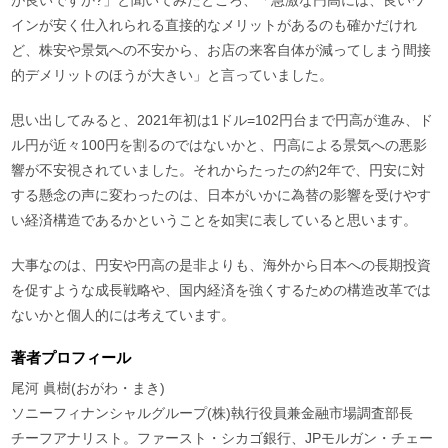
インが安く仕入れられる直接的なメリットがあるのも確かだけれ
ど、株安や景気への不安から、お店の来客自体が減ってしまう間接
的デメリットのほうが大きい」と言っていました。
思い出してみると、2021年初は1ドル=102円台まで円高が進み、ド
ル円が近々100円を割るのではないかと、円高による景気への悪影
響が不安視されていました。それからたったの約2年で、円安に対
する懸念の声に変わったのは、日本がいかに為替の影響を受けやす
い経済構造であるかということを如実に表していると思います。
大事なのは、円安や円高の是非よりも、海外から日本への長期投資
を促すような成長戦略や、国内経済を強くするための構造改革では
ないかと個人的には考えています。
著者プロフィール
尾河 眞樹(おがわ・まき)
ソニーフィナンシャルグループ(株)執行役員兼金融市場調査部長
チーフアナリスト。ファースト・シカゴ銀行、JPモルガン・チェー