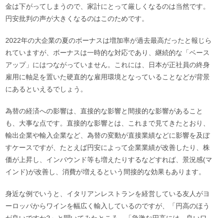
金は下がってしまうので、家計にとって厳しくなるのは当然です。
円安批判の声が大きくなるのはこのためです。
2022年の大企業の夏のボーナスは増加率が過去最高だったと報じら
れていますが、ボーナスは一時的な対応であり、継続的な「ベース
アップ」にはつながっていません。これには、日本が正社員の終身
雇用に軸足を置いた硬直的な雇用環境となっていることなどが背景
にあるといえるでしょう。
為替の経済への影響は、直接的な影響と間接的な影響があること
も、大事な点です。直接的な影響とは、これまで見てきたとおり、
輸出企業や輸入企業など、為替の変動が直接業績などに影響を及ぼ
すケースですが、たとえば円安によって企業業績が改善したり、株
価が上昇し、インバウンド等も増えたりするなどすれば、景況感(マ
インド)が改善し、消費が増えるという間接的な効果もあります。
身近な例でいうと、イタリアンレストランを経営している友人がヨ
ーロッパからワインを幅広く輸入しているのですが、「円高のほう
が良いですか?」と聞いてみたところ、「急激な円高には、良いワ