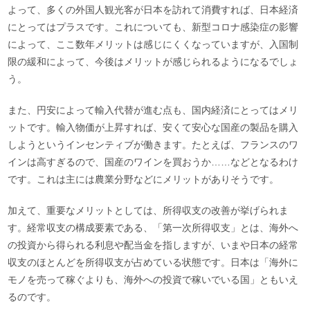
よって、多くの外国人観光客が日本を訪れて消費すれば、日本経済
にとってはプラスです。これについても、新型コロナ感染症の影響
によって、ここ数年メリットは感じにくくなっていますが、入国制
限の緩和によって、今後はメリットが感じられるようになるでしょ
う。
また、円安によって輸入代替が進む点も、国内経済にとってはメリ
ットです。輸入物価が上昇すれば、安くて安心な国産の製品を購入
しようというインセンティブが働きます。たとえば、フランスのワ
インは高すぎるので、国産のワインを買おうか……などとなるわけ
です。これは主には農業分野などにメリットがありそうです。
加えて、重要なメリットとしては、所得収支の改善が挙げられま
す。経常収支の構成要素である、「第一次所得収支」とは、海外へ
の投資から得られる利息や配当金を指しますが、いまや日本の経常
収支のほとんどを所得収支が占めている状態です。日本は「海外に
モノを売って稼ぐよりも、海外への投資で稼いでいる国」ともいえ
るのです。