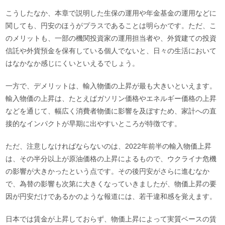
こうしたなか、本章で説明した生保の運用や年金基金の運用などに
関しても、円安のほうがプラスであることは明らかです。ただ、こ
のメリットも、一部の機関投資家の運用担当者や、外貨建ての投資
信託や外貨預金を保有している個人でないと、日々の生活において
はなかなか感じにくいといえるでしょう。
一方で、デメリットは、輸入物価の上昇が最も大きいといえます。
輸入物価の上昇は、たとえばガソリン価格やエネルギー価格の上昇
などを通じて、幅広く消費者物価に影響を及ぼすため、家計への直
接的なインパクトが早期に出やすいところが特徴です。
ただ、注意しなければならないのは、2022年前半の輸入物価上昇
は、その半分以上が原油価格の上昇によるもので、ウクライナ危機
の影響が大きかったという点です。その後円安がさらに進むなか
で、為替の影響も次第に大きくなっていきましたが、物価上昇の要
因が円安だけであるかのような報道には、若干違和感を覚えます。
日本では賃金が上昇しておらず、物価上昇によって実質ベースの賃