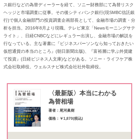
ス銀行などの為替ディーラーを経て、ソニー財務部にて為替リスク
ヘッジと市場調査に従事。その後シティバンク銀行(現SMBC信託銀
行)で個人金融部門の投資調査企画部長として、金融市場の調査・分
析を担当。2016年8月より現職。テレビ東京「Newsモーニングサテ
ライト」、日経CNBCなどにレギュラー出演し、金融市場の解説を
行なっている。主な著書に『ビジネスパーソンなら知っておきたい
仮想通貨の本当のところ』(朝日新聞出版)、『富裕層に学ぶ外貨建
て投資』(日経ビジネス人文庫)などがある。ソニー・ライフケア株
式会社取締役。ウェルスナビ株式会社社外取締役。
〈最新版〉本当にわかる
為替相場
著者：尾河眞樹
価格：￥1,870(税込)