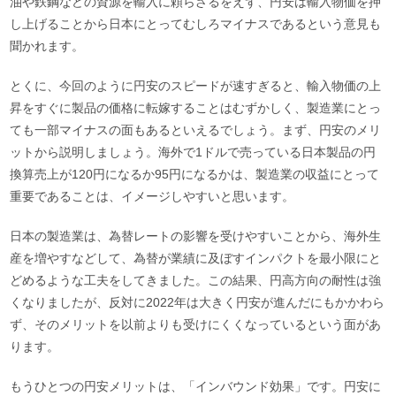
油や鉄鋼などの資源を輸入に頼らざるをえず、円安は輸入物価を押
し上げることから日本にとってむしろマイナスであるという意見も
聞かれます。
とくに、今回のように円安のスピードが速すぎると、輸入物価の上
昇をすぐに製品の価格に転嫁することはむずかしく、製造業にとっ
ても一部マイナスの面もあるといえるでしょう。まず、円安のメリ
ットから説明しましょう。海外で1ドルで売っている日本製品の円
換算売上が120円になるか95円になるかは、製造業の収益にとって
重要であることは、イメージしやすいと思います。
日本の製造業は、為替レートの影響を受けやすいことから、海外生
産を増やすなどして、為替が業績に及ぼすインパクトを最小限にと
どめるような工夫をしてきました。この結果、円高方向の耐性は強
くなりましたが、反対に2022年は大きく円安が進んだにもかかわら
ず、そのメリットを以前よりも受けにくくなっているという面があ
ります。
もうひとつの円安メリットは、「インバウンド効果」です。円安に