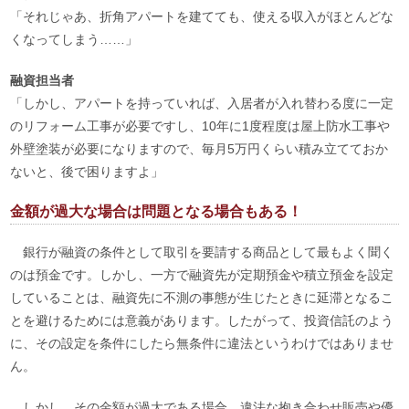
「それじゃあ、折角アパートを建てても、使える収入がほとんどな
くなってしまう……」
融資担当者
「しかし、アパートを持っていれば、入居者が入れ替わる度に一定
のリフォーム工事が必要ですし、10年に1度程度は屋上防水工事や
外壁塗装が必要になりますので、毎月5万円くらい積み立てておか
ないと、後で困りますよ」
金額が過大な場合は問題となる場合もある！
銀行が融資の条件として取引を要請する商品として最もよく聞く
のは預金です。しかし、一方で融資先が定期預金や積立預金を設定
していることは、融資先に不測の事態が生じたときに延滞となるこ
とを避けるためには意義があります。したがって、投資信託のよう
に、その設定を条件にしたら無条件に違法というわけではありませ
ん。
しかし、その金額が過大である場合、違法な抱き合わせ販売や優