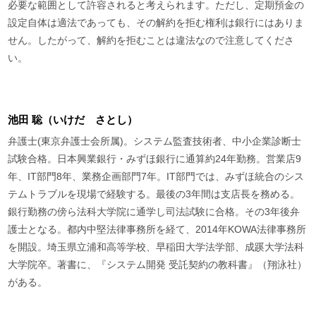
必要な範囲として許容されると考えられます。ただし、定期預金の
設定自体は適法であっても、その解約を拒む権利は銀行にはありま
せん。したがって、解約を拒むことは違法なので注意してくださ
い。
池田 聡（いけだ さとし）
弁護士(東京弁護士会所属)。システム監査技術者、中小企業診断士
試験合格。日本興業銀行・みずほ銀行に通算約24年勤務。営業店9
年、IT部門8年、業務企画部門7年。IT部門では、みずほ統合のシス
テムトラブルを現場で経験する。最後の3年間は支店長を務める。
銀行勤務の傍ら法科大学院に通学し司法試験に合格。その3年後弁
護士となる。都内中堅法律事務所を経て、2014年KOWA法律事務所
を開設。埼玉県立浦和高等学校、早稲田大学法学部、成蹊大学法科
大学院卒。著書に、『システム開発 受託契約の教科書』（翔泳社）
がある。