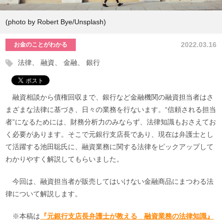
(photo by Robert Bye/Unsplash)
2022.03.16
お金のことがわかる
法律
融資
金融
銀行
融資相談から債権回収まで、銀行など金融機関の融資担当者はさ
まざまな法律に基づき、日々の業務を行ないます。“信頼される担当
者”になるためには、財務分析力のみならず、法律知識もおさえてお
く必要があります。そこで元銀行支店長であり、現在は弁護士とし
て活躍する池田聡氏に、融資業務に関する法律をピックアップして
わかりやすく解説してもらいました。
今回は、融資担当者が販売してはいけない金融商品にまつわる法
律について解説します。
※本稿は
『元銀行支店長弁護士が教える 融資業務の法律知識』