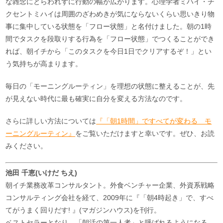
な雑念にとらわれずに行動の幅が広がります。心理学者ミハイ・チ
クセントミハイは周囲のざわめきが気にならないくらい思いきり物
事に集中している状態を「フロー状態」と名付けました。朝の1時
間でタスクを段取りする行為を「フロー状態」でつくることができ
れば、朝イチから「このタスクを今日1日でクリアするぞ！」とい
う気持ちが高まります。
毎日の「モーニングルーティン」を理想の状態に整えることが、先
が見えない時代に最も確実に自分を変える方法なのです。
さらに詳しい方法については
『「朝1時間」ですべてが変わる モ
ーニングルーティン』
をご覧いただけますと幸いです。ぜひ、お読
みください。
池田 千恵(いけだ ちえ)
朝イチ業務改革コンサルタント。外食ベンチャー企業、外資系戦略
コンサルティング会社を経て、2009年に『「朝4時起き」で、すべ
てがうまく回りだす! 』(マガジンハウス)を刊行。
ベストセラーとなり、「朝活の第一人者」と呼ばれるようになる。