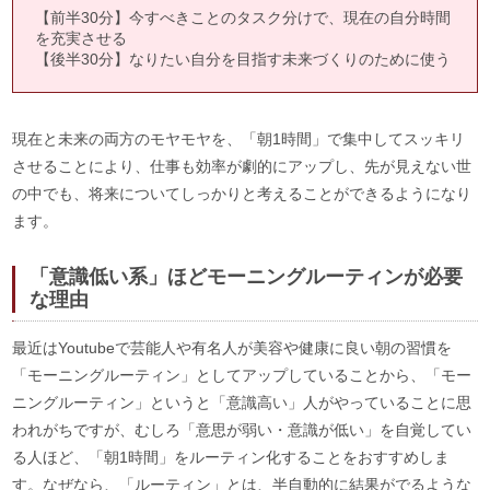
【前半30分】今すべきことのタスク分けで、現在の自分時間
を充実させる
【後半30分】なりたい自分を目指す未来づくりのために使う
現在と未来の両方のモヤモヤを、「朝1時間」で集中してスッキリ
させることにより、仕事も効率が劇的にアップし、先が見えない世
の中でも、将来についてしっかりと考えることができるようになり
ます。
「意識低い系」ほどモーニングルーティンが必要
な理由
最近はYoutubeで芸能人や有名人が美容や健康に良い朝の習慣を
「モーニングルーティン」としてアップしていることから、「モー
ニングルーティン」というと「意識高い」人がやっていることに思
われがちですが、むしろ「意思が弱い・意識が低い」を自覚してい
る人ほど、「朝1時間」をルーティン化することをおすすめしま
す。なぜなら、「ルーティン」とは、半自動的に結果がでるような