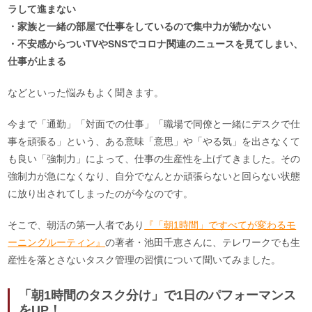
ラして進まない
・家族と一緒の部屋で仕事をしているので集中力が続かない
・不安感からついTVやSNSでコロナ関連のニュースを見てしまい、
仕事が止まる
などといった悩みもよく聞きます。
今まで「通勤」「対面での仕事」「職場で同僚と一緒にデスクで仕
事を頑張る」という、ある意味「意思」や「やる気」を出さなくて
も良い「強制力」によって、仕事の生産性を上げてきました。その
強制力が急になくなり、自分でなんとか頑張らないと回らない状態
に放り出されてしまったのが今なのです。
そこで、朝活の第一人者であり
『「朝1時間」ですべてが変わるモ
ーニングルーティン』
の著者・池田千恵さんに、テレワークでも生
産性を落とさないタスク管理の習慣について聞いてみました。
「朝1時間のタスク分け」で1日のパフォーマンス
をUP！