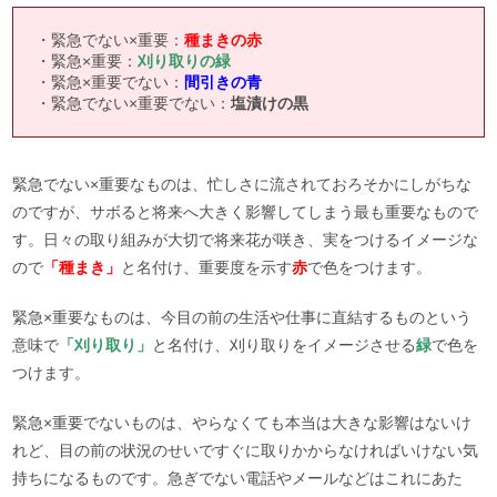
・緊急でない×重要：
種まきの赤
・緊急×重要：
刈り取りの緑
・緊急×重要でない：
間引きの青
・緊急でない×重要でない：
塩漬けの黒
緊急でない×重要なものは、忙しさに流されておろそかにしがちな
のですが、サボると将来へ大きく影響してしまう最も重要なもので
す。日々の取り組みが大切で将来花が咲き、実をつけるイメージな
ので
「種まき」
と名付け、重要度を示す
赤
で色をつけます。
緊急×重要なものは、今目の前の生活や仕事に直結するものという
意味で
「刈り取り」
と名付け、刈り取りをイメージさせる
緑
で色を
つけます。
緊急×重要でないものは、やらなくても本当は大きな影響はないけ
れど、目の前の状況のせいですぐに取りかからなければいけない気
持ちになるものです。急ぎでない電話やメールなどはこれにあた