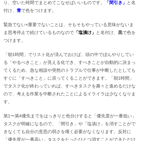
り、空いた時間でまとめてこなせばいいものです。
「間引き」
と名
付け、
青
で色をつけます。
緊急でない×重要でないことは、そもそもやっている意味がないま
ま思考停止で続けているものなので
「塩漬け」
と名付け、
黒
で色を
つけます。
「朝1時間」でリスト化が済んでおけば、頭の中でぼんやりしてい
る「やるべきこと」が見える化でき、すべきことが自動的に決まっ
てくるため、急な相談や突然のトラブルで仕事が中断したとしても
すぐに「すべきこと」に戻ってくることができます。「朝1時間」
でタスク化が終わっていれば、すべきタスクを粛々と進めるだけな
ので、考える作業を中断されたことによるイライラは少なくなりま
す。
第1〜第4優先までをはっきりと色分けすると「優先度が一番低い」
タスクが明確になるので、「間引き」や「塩漬け」を消すことがで
きなくても自分の意思の弱さを嘆く必要がなくなります。反対に
「優先度が一番高い」タスクをたったひとつ消すことができただけ