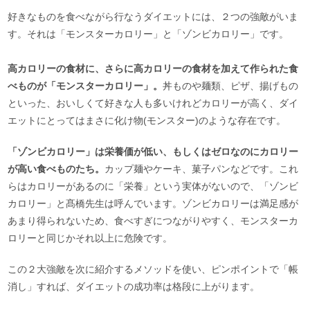
好きなものを食べながら行なうダイエットには、２つの強敵がいま
す。それは「モンスターカロリー」と「ゾンビカロリー」です。
高カロリーの食材に、さらに高カロリーの食材を加えて作られた食
べものが「モンスターカロリー」。
丼ものや麺類、ピザ、揚げもの
といった、おいしくて好きな人も多いけれどカロリーが高く、ダイ
エットにとってはまさに化け物(モンスター)のような存在です。
「ゾンビカロリー」は栄養価が低い、もしくはゼロなのにカロリー
が高い食べものたち。
カップ麺やケーキ、菓子パンなどです。これ
らはカロリーがあるのに「栄養」という実体がないので、「ゾンビ
カロリー」と髙橋先生は呼んでいます。ゾンビカロリーは満足感が
あまり得られないため、食べすぎにつながりやすく、モンスターカ
ロリーと同じかそれ以上に危険です。
この２大強敵を次に紹介するメソッドを使い、ピンポイントで「帳
消し」すれば、ダイエットの成功率は格段に上がります。