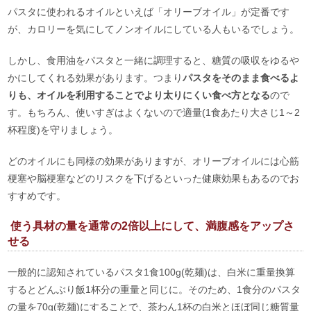
パスタに使われるオイルといえば「オリーブオイル」が定番です
が、カロリーを気にしてノンオイルにしている人もいるでしょう。
しかし、食用油をパスタと一緒に調理すると、糖質の吸収をゆるや
かにしてくれる効果があります。つまり
パスタをそのまま食べるよ
りも、オイルを利用することでより太りにくい食べ方となる
ので
す。もちろん、使いすぎはよくないので適量(1食あたり大さじ1～2
杯程度)を守りましょう。
どのオイルにも同様の効果がありますが、オリーブオイルには心筋
梗塞や脳梗塞などのリスクを下げるといった健康効果もあるのでお
すすめです。
使う具材の量を通常の2倍以上にして、満腹感をアップさ
せる
一般的に認知されているパスタ1食100g(乾麺)は、白米に重量換算
するとどんぶり飯1杯分の重量と同じに。そのため、1食分のパスタ
の量を70g(乾麺)にすることで、茶わん1杯の白米とほぼ同じ糖質量