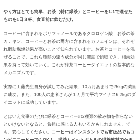
やり方はとても簡単、お茶（特に緑茶）とコーヒーを1:1で混ぜた
ものを1日３杯、食直前に飲むだけ。
コーヒーに含まれるポリフェノールであるクロロゲン酸、お茶の茶
カテキン、コーヒーとお茶の両方に含まれるカフェインは、それぞ
れ脂肪燃焼効果が高いことで知られています。お茶とコーヒーを混
ぜることで、これら種類の違う成分が同じ濃度で摂取でき、相乗効
果を持って効いていく。これが緑茶コーヒーダイエットの基本的な
メカニズムです。
実際に工藤先生自身が試してみた結果、10カ月あまりで25kgの減量
に成功。また、100人の患者さんが１カ月で平均マイナス6.2kgのダ
イエットに成功しています。
とはいえ食事のたびに緑茶とコーヒーの2種類の飲み物を作らない
といけないとなると、負担に感じる人もいるかもしれません。で
も、安心してください。
コーヒーはインスタントでも市販品でもコ
ンビニコーヒーでもOK！ 緑茶もペットボトルの緑茶飲料でかま