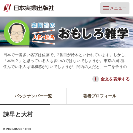
メニュー
日本で一番多い名字は佐藤で、2番目が鈴木といわれています。しかし、
「本当？」と思っている人も多いのではないでしょうか。東京の周辺に
住んでいる人は違和感がないでしょうが、関西の人だと、一二を争うの
は山本と田中だろう、と思っています。
交通が便利になって、東京からだと、離島や山中を除いてほとんどの所
全文を表示する
に日帰りできるようになりました。でも、日本は狭いようで、まだ地域
差は残っています。そんな日本を名字や地名からみつめ直してみたいと
バックナンバー一覧
著者プロフィール
思っています。
諫早と大村
2026/05/26 10:00