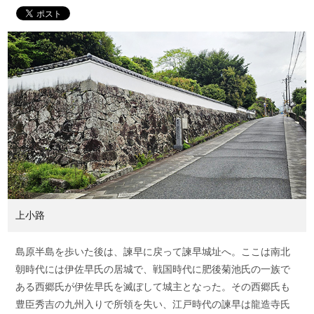
上小路
島原半島を歩いた後は、諫早に戻って諫早城址へ。ここは南北
朝時代には伊佐早氏の居城で、戦国時代に肥後菊池氏の一族で
ある西郷氏が伊佐早氏を滅ぼして城主となった。その西郷氏も
豊臣秀吉の九州入りで所領を失い、江戸時代の諫早は龍造寺氏