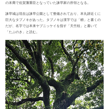
の末裔で佐賀藩重臣となっていた諫早家の所領となる。
諫早城は現在は諫早公園として整備されており、本丸跡近くに
巨大なタプノキがあった。タブノキは漢字では「椨」と書くの
だが、名字では本来ヤブニッケイを指す「天竺桂」と書いて
「たぶのき」と読む。