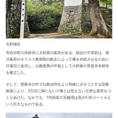
大村城址
市内古町の本経寺に大村家の墓所がある。純忠の子喜前は、徳
川幕府のキリスト教禁制の動きによって藩を存続させるために
日蓮宗に改宗し、仏教復興の中核として大村家の菩提寺本経寺
を建立した。
そして、禁教令の中で仏教信仰をより明確に示そうとする宗教
政策により、3万石に満たない小藩とは思えない立派な墓所をつ
くりあげた。なかでも、7代純富の五輪塔は高さ6.95メートルと
いう巨大なものである。