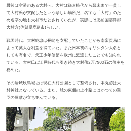
最後は空港のある大村へ。大村は鎌倉時代から幕末まで一貫し
て大村氏が支配したという珍しい場所だ。名字も「大村」のた
め名字の地も大村市だとされていたが、実際には肥前国藤津郡
大村方(佐賀県鹿島市)らしい。
戦国時代、大村純忠は長崎を支配していたことから南蛮貿易に
よって莫大な利益を得ていた。また日本初のキリシタン大名と
しても有名で、天正少年使節を欧州に派遣したことでも知られ
ている。大村氏は江戸時代も引き続き大村藩2万7900石の藩主を
務めた。
その居城玖島城址は現在大村公園として整備され、本丸跡は大
村神社となっている。また、城の東側の上小路にはかつての重
臣の屋敷が立ち並んでいる。