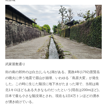
武家屋敷通り
街の南の郊外のは白土(しらち)湖がある。寛政4年(1792)普賢岳
の噴火に伴う地震で眉山が崩壊、いわゆる「島原大変」が発生
した。この時に生じた陥没に地下水がたまった湖で、当初は南
北1キロほどもある大きなものだったという(現在は200mほど)。
日本で最も小さな陥没湖とされ、現在も1日4万トンほどの湧水
が湧き続けている。