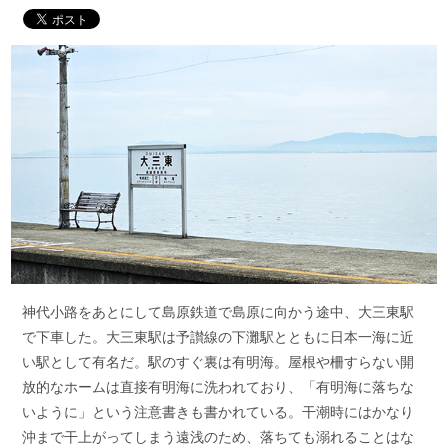
神代小路をあとにして島原鉄道で島原に向かう途中、大三東駅
で下車した。大三東駅は予讃線の下灘駅とともに日本一海に近
い駅として有名だ。駅のすぐ裏は有明海。屋根や柵すらない開
放的なホームは直接有明海に洗われており、「有明海に落ちな
いように」という注意書きも書かれている。干潮時にはかなり
沖まで干上がってしまう遠浅のため、落ちても溺れることはな