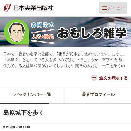
メニュー
日本で一番多い名字は佐藤で、2番目が鈴木といわれています。しかし、
「本当？」と思っている人も多いのではないでしょうか。東京の周辺に
住んでいる人は違和感がないでしょうが、関西の人だと、一二を争うの
は山本と田中だろう、と思っています。
交通が便利になって、東京からだと、離島や山中を除いてほとんどの所
全文を表示する
に日帰りできるようになりました。でも、日本は狭いようで、まだ地域
差は残っています。そんな日本を名字や地名からみつめ直してみたいと
バックナンバー一覧
著者プロフィール
思っています。
島原城下を歩く
2026/05/19 10:00