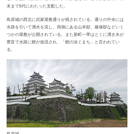
末まで8代にわたった支配した。
島原城の西北に武家屋敷通りが残されている。通りの中央には
水路を引いて湧水を流し、両側にある山本邸、篠塚邸などいく
つかの屋敷が公開されている。また新町一帯はとくに湧き水が
豊富で水路に鯉が放流され、「鯉の泳ぐまち」と言われてい
る。
島原城