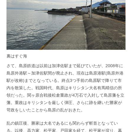
裏はすぐ海
さて、島原鉄道は以前は加津佐駅まで延びていたが、2008年に
島原外港駅～加津佐駅間が廃止され、現在は島原港駅(島原外港
駅が改称)までとなっている。終点3つ手前の島原駅で降りて市
内を散策した。戦国時代、島原はキリシタン大名有馬晴信の所
領だった。関ヶ原合戦後松倉重政が4万石で入封して島原藩を立
藩。重政はキリシタンを厳しく弾圧、さらに跡を継いだ勝家が
苛政をしいたことから島原の乱がおきた。
乱の鎮圧後、勝家は大名であるにも関わらず斬首となってい
る。以後、高力家、松平家、戸田家を経て、松平家が戻り、幕