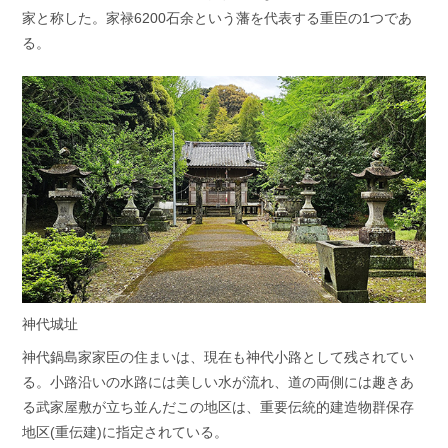
家と称した。家禄6200石余という藩を代表する重臣の1つであ
る。
神代城址
神代鍋島家家臣の住まいは、現在も神代小路として残されてい
る。小路沿いの水路には美しい水が流れ、道の両側には趣きあ
る武家屋敷が立ち並んだこの地区は、重要伝統的建造物群保存
地区(重伝建)に指定されている。