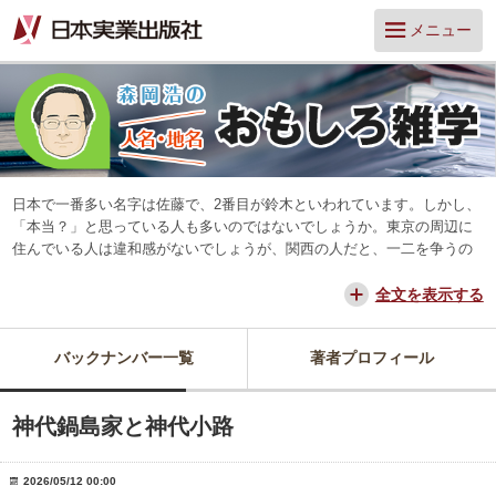
メニュー
日本で一番多い名字は佐藤で、2番目が鈴木といわれています。しかし、
「本当？」と思っている人も多いのではないでしょうか。東京の周辺に
住んでいる人は違和感がないでしょうが、関西の人だと、一二を争うの
は山本と田中だろう、と思っています。
交通が便利になって、東京からだと、離島や山中を除いてほとんどの所
全文を表示する
に日帰りできるようになりました。でも、日本は狭いようで、まだ地域
差は残っています。そんな日本を名字や地名からみつめ直してみたいと
バックナンバー一覧
著者プロフィール
思っています。
神代鍋島家と神代小路
2026/05/12 00:00