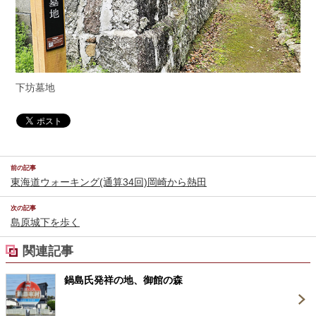
下坊墓地
前の記事
東海道ウォーキング(通算34回)岡崎から熱田
次の記事
島原城下を歩く
関連記事
鍋島氏発祥の地、御館の森