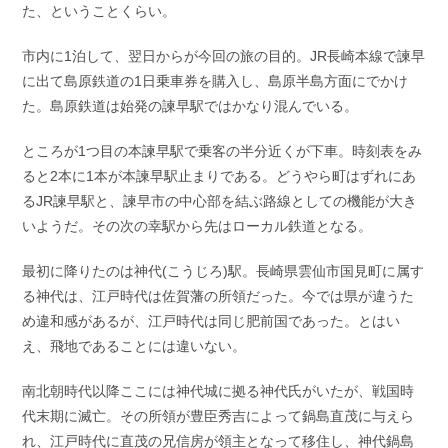
た、ということくらい。
市内に1泊して、翌日からが今回の旅の目的。JR長崎本線で諫早
に出て島原鉄道の1日乗車券を購入し、島原半島方面にでかけ
た。島原鉄道は始発の諫早駅ではかなり混んでいる。
ところが1つ目の本諫早駅で乗客の半分近くが下車。時刻表をみ
ると2本に1本が本諫早駅止まりである。どうやら町はずれにあ
るJR諫早駅と、諫早市の中心部を結ぶ路線としての機能が大き
いようだ。その次の幸駅から先はローカル鉄道となる。
最初に降りたのは神代(こうじろ)駅。長崎県雲仙市国見町に属す
る神代は、江戸時代は佐賀藩の所領だった。今では県が違うた
め違和感があるが、江戸時代は同じ肥前国であった。とはい
え、飛地であることには違いない。
南北朝時代以降ここには神代城に拠る神代氏がいたが、戦国時
代末期に滅亡。その所領が豊臣秀吉によって鍋島直茂に与えら
れ、江戸時代に直茂の兄信房が領主となって移住し、神代鍋島