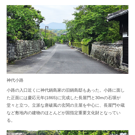
神代小路
小路の入口近くに神代鍋島家の旧鍋島邸もあった。小路に面し
た正面には慶応元年(1865)に完成した長屋門と30mの石塀が
堂々と立つ。立派な唐破風の玄関の主屋を中心に、長屋門や蔵
など敷地内の建物のほとんどが国指定重要文化財となってい
る。