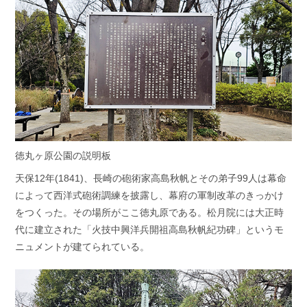
徳丸ヶ原公園の説明板
天保12年(1841)、長崎の砲術家高島秋帆とその弟子99人は幕命
によって西洋式砲術調練を披露し、幕府の軍制改革のきっかけ
をつくった。その場所がここ徳丸原である。松月院には大正時
代に建立された「火技中興洋兵開祖高島秋帆紀功碑」というモ
ニュメントが建てられている。