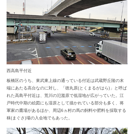
西高島平付近
板橋区のうち、東武東上線の通っている付近は武蔵野丘陵の末
端にあたる高台なのに対し、「徳丸原(とくまるがはら)」と呼ば
れた高島平付近は、荒川の氾濫原で低湿地が広がっていた。江
戸時代中期の絵図にも湿原として描かれている部分も多く、将
軍家の鷹場があるほか、周辺6ヵ村の馬の飼料や肥料を採取する
秣(まぐさ)場の入会地でもあった。