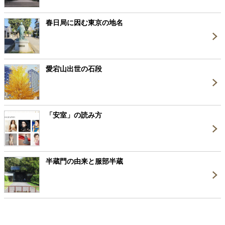
春日局に因む東京の地名
愛宕山出世の石段
「安室」の読み方
半蔵門の由来と服部半蔵