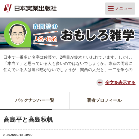
メニュー
日本で一番多い名字は佐藤で、2番目が鈴木といわれています。しかし、
「本当？」と思っている人も多いのではないでしょうか。東京の周辺に
住んでいる人は違和感がないでしょうが、関西の人だと、一二を争うの
は山本と田中だろう、と思っています。
交通が便利になって、東京からだと、離島や山中を除いてほとんどの所
全文を表示する
に日帰りできるようになりました。でも、日本は狭いようで、まだ地域
差は残っています。そんな日本を名字や地名からみつめ直してみたいと
バックナンバー一覧
著者プロフィール
思っています。
高島平と高島秋帆
2025/03/18 10:00