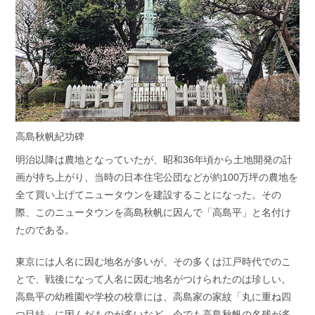
高島秋帆紀功碑
明治以降は農地となっていたが、昭和36年頃から土地開発の計
画が持ち上がり、当時の日本住宅公団などが約100万坪の農地を
全て買い上げてニュータウンを建設することになった。その
際、このニュータウンを高島秋帆に因んで「高島平」と名付け
たのである。
東京には人名に因む地名が多いが、その多くは江戸時代でのこ
とで、戦後になって人名に因む地名がつけられたのは珍しい。
高島平の幼稚園や学校の校章には、高島家の家紋「丸に重ね四
つ目結」に因んだものが多いなど、今でも高島秋帆の名残が多