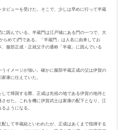
ンタビューを受けた。そこで、少しは早めに行って半蔵
門に因んでいる。半蔵門は江戸城にある門の一つで、大
からめて)門である。「半蔵門」は人名に由来してお
本、服部正成・正就父子の通称「半蔵」に因んでいる
いうイメージが強い。確かに服部半蔵正成の父は伊賀の
川家康に仕えていた。
をして帰国する際、正成は先祖の地である伊賀の地侍と
過させた。これを機に伊賀武士は家康の配下となり、江
れるようになる。
支配して半蔵組といわれたが、正成はあくまで指揮する