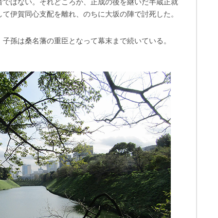
者ではない。それどころか、正成の後を継いだ半蔵正就
して伊賀同心支配を離れ、のちに大坂の陣で討死した。
、子孫は桑名藩の重臣となって幕末まで続いている。