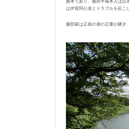
旗本であり、服部半蔵本人は忍
は伊賀同心達とトラブルを起こ
服部家は正就の弟の正重が継ぎ