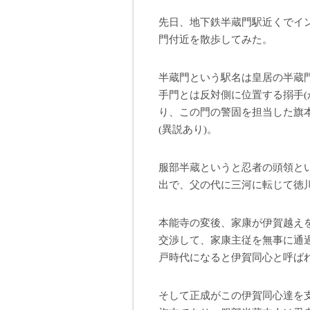
先日、地下鉄半蔵門駅近くでイ
門付近を散歩してみた。
半蔵門という駅名は皇居の半蔵
手門とは反対側に位置する搦手(
り、この門の警固を担当した旗
(異説あり)。
服部半蔵というと忍者の頭領と
出で、父の代に三河に転じて徳
本能寺の変後、家康が伊賀越え
交渉して、家康主従を無事に通
戸時代になると伊賀同心と呼ば
そして正成がこの伊賀同心達を