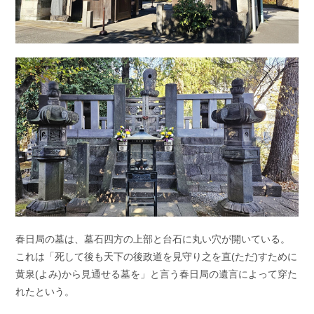
春日局の墓は、墓石四方の上部と台石に丸い穴が開いている。
これは「死して後も天下の後政道を見守り之を直(ただ)すために
黄泉(よみ)から見通せる墓を」と言う春日局の遺言によって穿た
れたという。