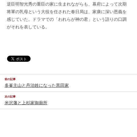
逆臣明智光秀の重臣の家に生まれながらも、幕府によって次期
将軍の乳母という大役を任された春日局は、家康に深い恩義を
感じていた。ドラマでの「われらが神の君」という語りの口調
がそれを表している。
前の記事
多峯主山と丹治姓になった黒田家
次の記事
米沢藩と上杉家御廟所