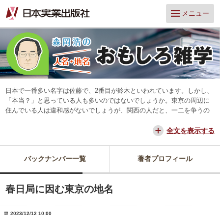
メニュー
日本で一番多い名字は佐藤で、2番目が鈴木といわれています。しかし、
「本当？」と思っている人も多いのではないでしょうか。東京の周辺に
住んでいる人は違和感がないでしょうが、関西の人だと、一二を争うの
は山本と田中だろう、と思っています。
交通が便利になって、東京からだと、離島や山中を除いてほとんどの所
全文を表示する
に日帰りできるようになりました。でも、日本は狭いようで、まだ地域
差は残っています。そんな日本を名字や地名からみつめ直してみたいと
バックナンバー一覧
著者プロフィール
思っています。
春日局に因む東京の地名
2023/12/12 10:00