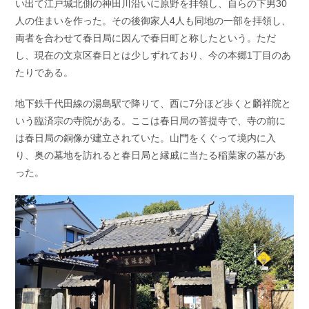
い出て江戸城北側の神田川沿いに原野を拝領し、自らの下男30
人の住まいを作った。その後御家人4人も同地の一部を拝領し、
両者を合わせて春日局に因んで春日町と称したという。ただ
し、現在の文京区春日とは少しずれており、今の本郷1丁目のあ
たりである。
地下鉄千代田線の湯島駅で降りて、西に7分ほど歩くと麟祥院と
いう臨済宗の寺院がある。ここは春日局の菩提寺で、寺の前に
は春日局の銅像が建立されていた。山門をくぐって境内に入
り、奥の墓地を訪れると春日局と縁戚に当たる稲葉家の墓があ
った。