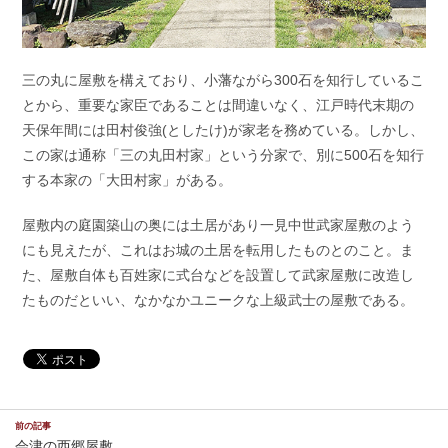
三の丸に屋敷を構えており、小藩ながら300石を知行しているこ
とから、重要な家臣であることは間違いなく、江戸時代末期の
天保年間には田村俊強(としたけ)が家老を務めている。しかし、
この家は通称「三の丸田村家」という分家で、別に500石を知行
する本家の「大田村家」がある。
屋敷内の庭園築山の奥には土居があり一見中世武家屋敷のよう
にも見えたが、これはお城の土居を転用したものとのこと。ま
た、屋敷自体も百姓家に式台などを設置して武家屋敷に改造し
たものだといい、なかなかユニークな上級武士の屋敷である。
前の記事
会津の西郷屋敷