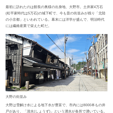
最初に訪れたのは館長の奥様の出身地、大野市。土井家4万石
(松平家時代は5万石)の城下町で、今も昔の街並みが残り「北陸
の小京都」といわれている。幕末には洋学が盛んで、明治時代
には繊維産業で栄えた町だ。
大野の街並み
大野は雪解け水による地下水が豊富で、市内には8000本もの井
戸があり、「清水(しょうず)」という湧水が各所で湧いている。