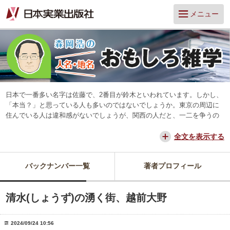
メニュー
日本で一番多い名字は佐藤で、2番目が鈴木といわれています。しかし、
「本当？」と思っている人も多いのではないでしょうか。東京の周辺に
住んでいる人は違和感がないでしょうが、関西の人だと、一二を争うの
は山本と田中だろう、と思っています。
交通が便利になって、東京からだと、離島や山中を除いてほとんどの所
全文を表示する
に日帰りできるようになりました。でも、日本は狭いようで、まだ地域
差は残っています。そんな日本を名字や地名からみつめ直してみたいと
バックナンバー一覧
著者プロフィール
思っています。
清水(しょうず)の湧く街、越前大野
2024/09/24 10:56