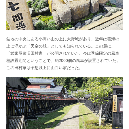
盆地の中央にある小高い山の上に大野城があり、近年は雲海の
上に浮かぶ「天空の城」としても知られている。この麓に、
「武家屋敷旧田村家」が公開されていた。今は季節限定の風車
棚設置期間ということで、約2000個の風車が設置されていた。
この田村家は予想以上に面白い家だった。