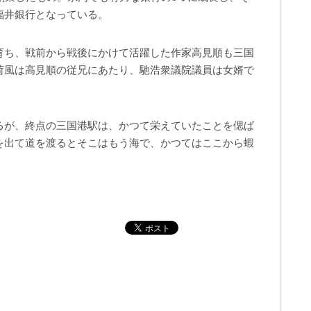
福井銀行となっている。
育ち、戦前から戦後にかけて活躍した作家高見順も三国
荷風は高見順の従兄にあたり、馳浩衆議院議員は女婿で
るが、終点の三国港駅は、かつて栄えていたことを偲ば
を出て道を渡るとそこはもう海で、かつてはここから蝦