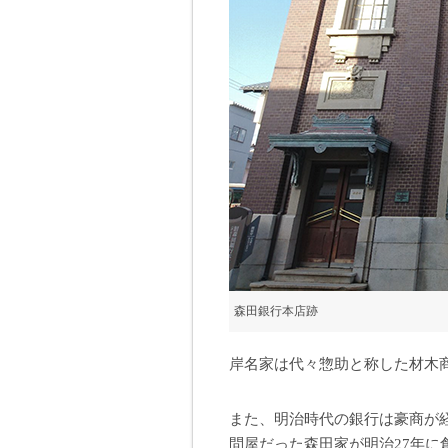
森田銀行本店跡
岸名家は代々惣助と称した材木
また、明治時代の銀行は豪商が
問屋だった森田家が明治27年に