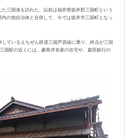
えた三国湊を訪れた。以前は福井県坂井郡三国町という
郡内の他自治体と合併して、今では坂井市三国町となっ
乗車しているえちぜん鉄道三国芦原線に乗り、終点が三国
。三国駅の近くには、豪商岸名家の住宅や、森田銀行の