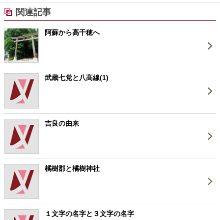
関連記事
阿蘇から高千穂へ
武蔵七党と八高線(1)
吉良の由来
橘樹郡と橘樹神社
１文字の名字と３文字の名字