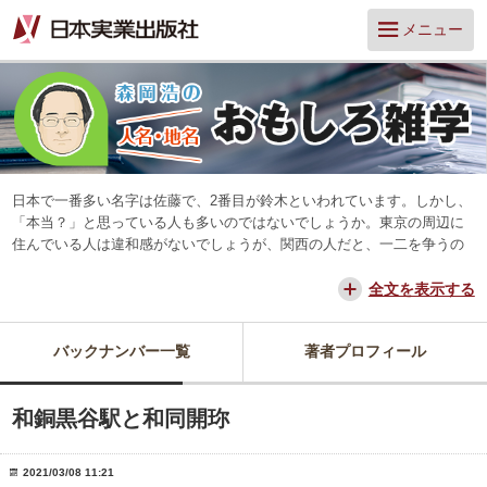
メニュー
日本で一番多い名字は佐藤で、2番目が鈴木といわれています。しかし、
「本当？」と思っている人も多いのではないでしょうか。東京の周辺に
住んでいる人は違和感がないでしょうが、関西の人だと、一二を争うの
は山本と田中だろう、と思っています。
交通が便利になって、東京からだと、離島や山中を除いてほとんどの所
全文を表示する
に日帰りできるようになりました。でも、日本は狭いようで、まだ地域
差は残っています。そんな日本を名字や地名からみつめ直してみたいと
バックナンバー一覧
著者プロフィール
思っています。
和銅黒谷駅と和同開珎
2021/03/08 11:21