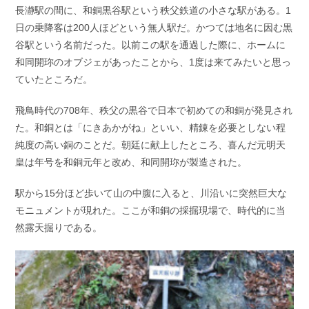
長瀞駅の間に、和銅黒谷駅という秩父鉄道の小さな駅がある。1
日の乗降客は200人ほどという無人駅だ。かつては地名に因む黒
谷駅という名前だった。以前この駅を通過した際に、ホームに
和同開珎のオブジェがあったことから、1度は来てみたいと思っ
ていたところだ。
飛鳥時代の708年、秩父の黒谷で日本で初めての和銅が発見され
た。和銅とは「にきあかがね」といい、精錬を必要としない程
純度の高い銅のことだ。朝廷に献上したところ、喜んだ元明天
皇は年号を和銅元年と改め、和同開珎が製造された。
駅から15分ほど歩いて山の中腹に入ると、川沿いに突然巨大な
モニュメントが現れた。ここが和銅の採掘現場で、時代的に当
然露天掘りである。