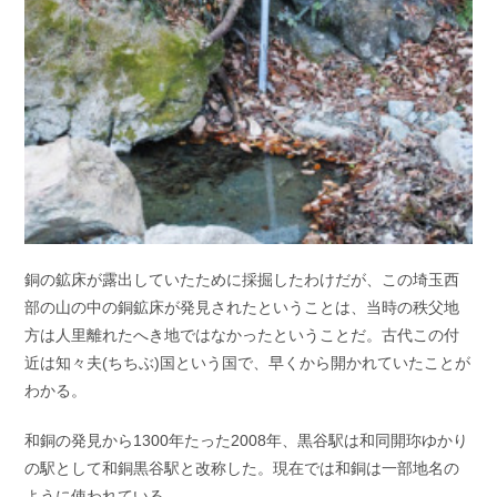
銅の鉱床が露出していたために採掘したわけだが、この埼玉西
部の山の中の銅鉱床が発見されたということは、当時の秩父地
方は人里離れたへき地ではなかったということだ。古代この付
近は知々夫(ちちぶ)国という国で、早くから開かれていたことが
わかる。
和銅の発見から1300年たった2008年、黒谷駅は和同開珎ゆかり
の駅として和銅黒谷駅と改称した。現在では和銅は一部地名の
ように使われている。