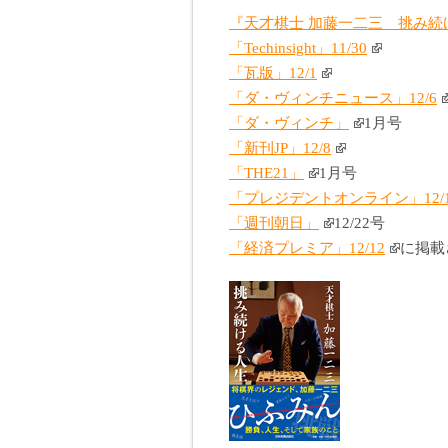
『天才棋士 加藤一二三 挑み続
「Techinsight」11/30
「瓦版」12/1
「ダ・ヴィンチニュース」12/6
「ダ・ヴィンチ」
1月号
「新刊JP」12/8
「THE21」
1月号
「プレジデントオンライン」12/1
「週刊朝日」
12/22号
「経済プレミア」12/12
に掲載