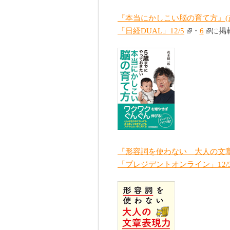
『本当にかしこい脳の育て方』(
「日経DUAL」12/5
・
6
に掲
『形容詞を使わない 大人の文章
「プレジデントオンライン」12/