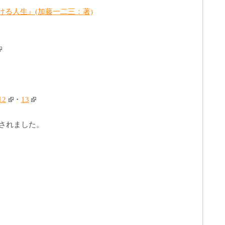
ける人生』(加藤一二三：著)
2
・
13
されました。