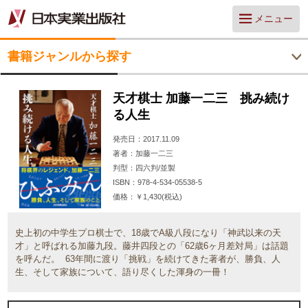
メニュー
書籍ジャンルから探す
天才棋士 加藤一二三 挑み続け
る人生
発売日
2017.11.09
著者
加藤一二三
判型
四六判/並製
ISBN
978-4-534-05538-5
価格
￥1,430(税込)
史上初の中学生プロ棋士で、18歳でA級八段になり「神武以来の天
才」と呼ばれる加藤九段。藤井四段との「62歳6ヶ月差対局」は話題
を呼んだ。 63年間に渡り「挑戦」を続けてきた著者が、勝負、人
生、そして家族について、語り尽くした渾身の一冊！