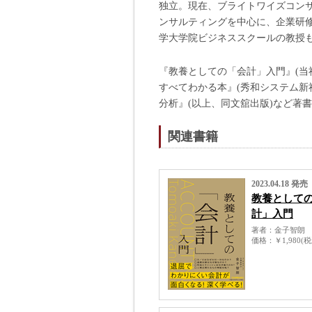
独立。現在、ブライトワイズコンサ
ンサルティングを中心に、企業研
学大学院ビジネススクールの教授も
『教養としての「会計」入門』(当社
すべてわかる本』(秀和システム新
分析』(以上、同文舘出版)など著
関連書籍
2023.04.18 発売
教養として
計」入門
著者
金子智朗
価格
￥1,980(