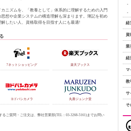
メカニズムを、「教養として」体系的に理解するための入門
の思想や企業システムの構造理解も深まります。簿記を初め
解したい人、資格取得を目指す人にも最適!
経
資
る
業
経
7ネットショッピング
楽天ブックス
マ
教
サ
ヨドバシカメラ
丸善ジュンク堂
そ
質問・ご注文は、弊社営業部(TEL：03-3268-5161)までお問い