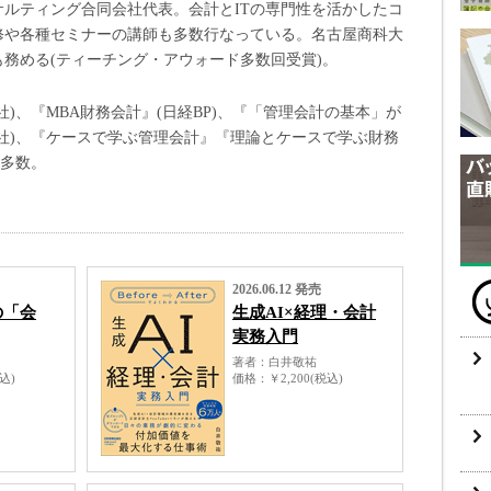
ルティング合同会社代表。会計とITの専門性を活かしたコ
修や各種セミナーの講師も多数行なっている。名古屋商科大
務める(ティーチング・アウォード多数回受賞)。
)、『MBA財務会計』(日経BP)、『「管理会計の基本」が
社)、『ケースで学ぶ管理会計』『理論とケースで学ぶ財務
書多数。
2026.06.12 発売
の「会
生成AI×経理・会計
実務入門
著者
白井敬祐
税込)
価格
￥2,200(税込)