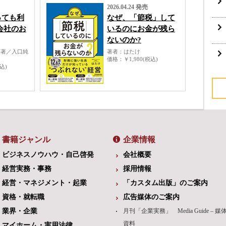
2026.04.24 発売
っても利
なぜ、「節税」して
会社のお
いるのにお金が残ら
ないのか?
 著／入口純
著者
はたけ
価格
￥1,980(税込)
税込)
書籍ジャンル
企業情報
ビジネスノウハウ・自己啓発
会社概要
経営実務・事務
採用情報
経営・マネジメント・起業
「カスタム出版」のご案内
資格・就転職
広告媒体のご案内
業界・企業
月刊「企業実務」 Media Guide – 媒
資料
マイホーム・実用法律