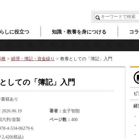
らしに役立つ
知識・教養を身につける
コラ
事務
経理・簿記・資金繰り
教養としての「簿記」入門
としての「簿記」入門
ビ
子書籍あり
経
2026.06.19
著者
金子智朗
四六判/並製
ページ数
400
978-4-534-06279-6
￥2,420(税込)