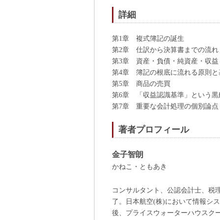
詳細
第1章 複式簿記の誕生
第2章 仕訳から決算書までの流れ
第3章 資産・負債・純資産・収益
第4章 簿記の根底に流れる原則と
第5章 商品の売買
第6章 「収益認識基準」という黒
第7章 重要な会計処理の個別論点
著者プロフィール
金子智朗
かねこ・ともあき
コンサルタント、公認会計士、税理
了。日本航空(株)において情報シ
後、プライスウォーターハウスクー