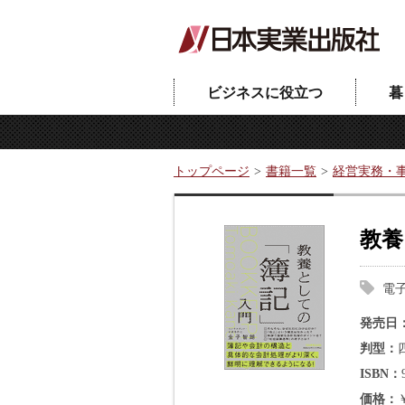
ビジネスに役立つ
暮
トップページ
書籍一覧
経営実務・
教養
電
発売日
判型
ISBN
価格