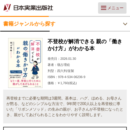
メニュー
書籍ジャンルから探す
不登校が解消できる 親の「働き
かけ方」がわかる本
発売日
2026.01.30
著者
寝占理絵
判型
四六判/並製
ISBN
978-4-534-06236-9
価格
￥1,760(税込)
再登校までに必要な期間は3週間。基本は、ハグ、ほめる、お母さん
が黙る、などのシンプルな方法で、9年間で200人以上を再登校に導
いた「リボンメソッド」の生みの親が、お子さんが不登校になったと
き、親がしてあげられることをわかりやすく説明します。