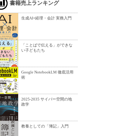
書籍売上ランキング
生成AI×経理・会計 実務入門
「ことばで伝える」ができな
い子どもたち
Google NotebookLM 徹底活用
術
2025-2035 サイバー空間の地
政学
教養としての「簿記」入門