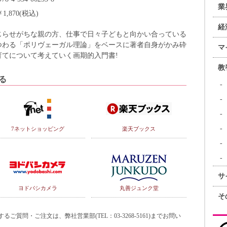
業
￥1,870(税込)
経
じらせがちな親の方、仕事で日々子どもと向かい合っている
つわる「ポリヴェーガル理論」をベースに著者自身がかみ砕
マ
てについて考えていく画期的入門書!
教
る
7ネットショッピング
楽天ブックス
サ
ヨドバシカメラ
丸善ジュンク堂
そ
質問・ご注文は、弊社営業部(TEL：03-3268-5161)までお問い