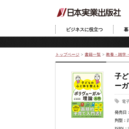
ビジネスに役立つ
暮
トップページ
書籍一覧
教養・雑学
子ど
ーガ
電
発売日
判型
ISBN