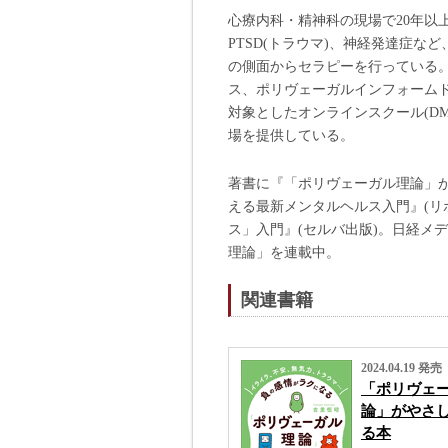
心療内科・精神科の現場で20年以
PTSD(トラウマ)、神経発達症
の側面からセラピーを行っている
ス、ポリヴェーガルインフォームド
対象としたオンラインスクール(D
場を提供している。
著書に『「ポリヴェーガル理論」が
える最新メンタルヘルス入門』(リ
ス」入門』(セルバ出版)。日経メ
理論」を連載中。
関連書籍
2024.04.19 発売
「ポリヴェ
論」がやさ
る本