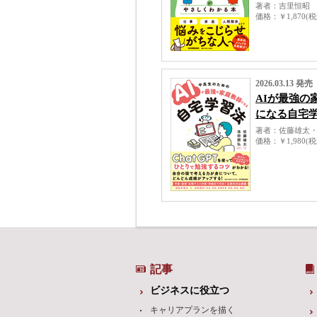
著者
吉里恒昭
価格
￥1,870(
2026.03.13 発売
AIが最強の
になる自宅
著者
佐藤雄太
価格
￥1,980(
記事
ビジネスに役立つ
キャリアプランを描く