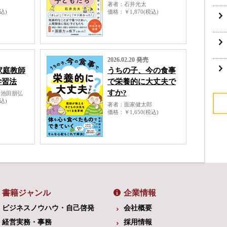
著者
石井光太
税込)
価格
￥1,870(税込)
2026.02.20 発売
家庭教師
うちの子、今の食事
学習法
で栄養的に大丈夫で
すか?
・池田朋弘
税込)
著者
面家健太郎
価格
￥1,650(税込)
書籍ジャンル
企業情報
ビジネスノウハウ・自己啓発
会社概要
経営実務・事務
採用情報