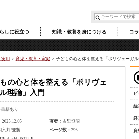
らしに役立つ
知識・教養を身につける
コラ
・実用
育児・教育・家庭
子どもの心と体を整える「ポリヴェーガル
もの心と体を整える「ポリヴェ
ル理論」入門
ビ
経
子書籍あり
経
2025.12.05
著者
吉里恒昭
四六判/並製
ページ数
296
資
978-4-534-06233-8