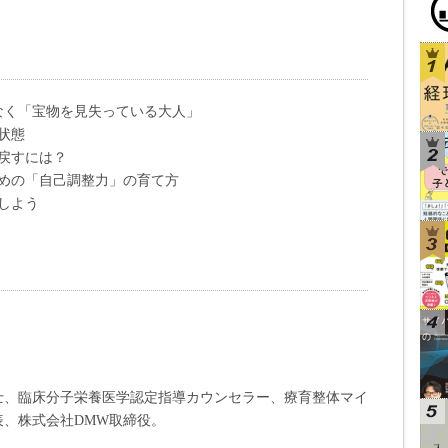
なく「宝物を見失っている大人」
状態
戻すには？
ための「自己調整力」の育て方
しよう
士、臨床分子栄養医学認定指導カウンセラー、療育整体マイ
、株式会社DMW取締役。