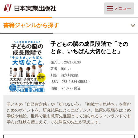
メニュー
書籍ジャンルから探す
子どもの脳の成長段階で「その
とき、いちばん大切なこと」
発売日
2021.06.30
著者
奥山力
判型
四六判/並製
ISBN
978-4-534-05861-4
価格
￥1,650(税込)
子どもの「自己肯定感」や「折れない心」「挑戦する気持ち」を育む
ためのポイントを、研究結果によるエビデンス、臨床の現場をはじめ
学校や施設、世界で最も教育先進国として知られるフィンランドでも
学んだ経験を踏まえて、小児科医の先生が教えます。