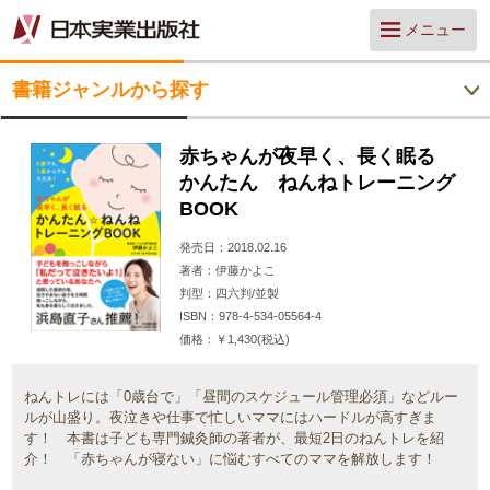
メニュー
書籍ジャンルから探す
赤ちゃんが夜早く、長く眠る
かんたん ねんねトレーニング
BOOK
発売日
2018.02.16
著者
伊藤かよこ
判型
四六判/並製
ISBN
978-4-534-05564-4
価格
￥1,430(税込)
ねんトレには「0歳台で」「昼間のスケジュール管理必須」などルー
ルが山盛り。夜泣きや仕事で忙しいママにはハードルが高すぎま
す！ 本書は子ども専門鍼灸師の著者が、最短2日のねんトレを紹
介！ 「赤ちゃんが寝ない」に悩むすべてのママを解放します！