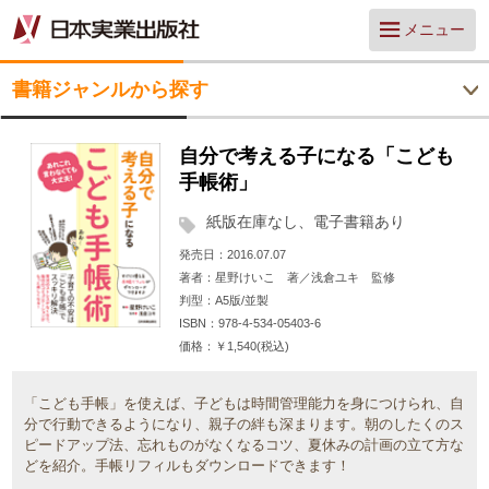
メニュー
書籍ジャンルから探す
自分で考える子になる「こども
手帳術」
紙版在庫なし、電子書籍あり
発売日
2016.07.07
著者
星野けいこ 著／浅倉ユキ 監修
判型
A5版/並製
ISBN
978-4-534-05403-6
価格
￥1,540(税込)
「こども手帳」を使えば、子どもは時間管理能力を身につけられ、自
分で行動できるようになり、親子の絆も深まります。朝のしたくのス
ピードアップ法、忘れものがなくなるコツ、夏休みの計画の立て方な
どを紹介。手帳リフィルもダウンロードできます！